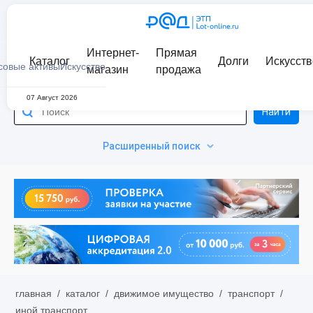
Интернет-
Прямая
Каталог
Долги
Искусств
совые активы
Искусство
магазин
продажа
07 Август 2026
Найти
Расширенный поиск
главная
/
каталог
/
движимое имущество
/
транспорт
/
иной транспорт