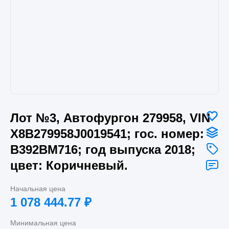
Лот №3, Автофургон 279958, VIN
X8B279958J0019541; гос. номер:
В392ВМ716; год выпуска 2018;
цвет: Коричневый.
Начальная цена
1 078 444.77
₽
Минимальная цена