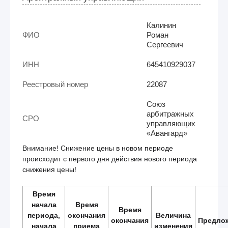
Калинин
ФИО
Роман
Сергеевич
ИНН
645410929037
Реестровый номер
22087
Союз
арбитражных
СРО
управляющих
«Авангард»
Внимание! Снижение цены в новом периоде
происходит с первого дня действия нового периода
снижения цены!
Время
начала
Время
Время
периода,
окончания
Величина
окончания
Предло
начала
приема
изменения