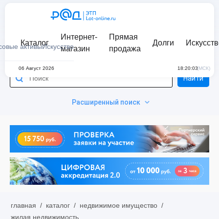
Интернет-
Прямая
Каталог
Долги
Искусств
совые активы
Искусство
магазин
продажа
06 Август 2026
18:20:03
(МСК)
Найти
Расширенный поиск
главная
/
каталог
/
недвижимое имущество
/
жилая недвижимость