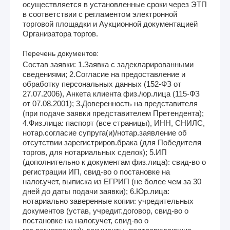
осуществляется в установленные сроки через ЭТП
в соответствии с регламентом электронной
торговой площадки и Аукционной документацией
Организатора торгов.
Перечень документов:
Состав заявки: 1.Заявка с задекларированными
сведениями; 2.Согласие на предоставление и
обработку персональных данных (152-ФЗ от
27.07.2006), Анкета клиента физ./юр.лица (115-ФЗ
от 07.08.2001); 3.Доверенность на представителя
(при подаче заявки представителем Претендента);
4.Физ.лица: паспорт (все страницы), ИНН, СНИЛС,
нотар.согласие супруга(и)/нотар.заявление об
отсутствии зарегистриров.брака (для Победителя
торгов, для нотариальных сделок); 5.ИП
(дополнительно к документам физ.лица): свид-во о
регистрации ИП, свид-во о постановке на
налог.учет, выписка из ЕГРИП (не более чем за 30
дней до даты подачи заявки); 6.Юр.лица:
нотариально заверенные копии: учредительных
документов (устав, учредит.договор, свид-во о
постановке на налог.учет, свид-во о