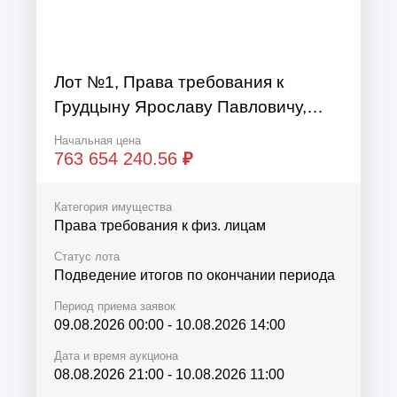
Лот №1, Права требования к
Грудцыну Ярославу Павловичу,
Грудцыной Елене Александровне,
Начальная цена
Грудцыной Людмиле Абрамовне,
763 654 240.56
₽
Круглову Роману Алекс...
Категория имущества
Права требования к физ. лицам
Статус лота
Подведение итогов по окончании периода
Период приема заявок
09.08.2026 00:00
-
10.08.2026 14:00
Дата и время аукциона
08.08.2026 21:00
-
10.08.2026 11:00