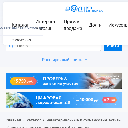
Интернет-
Прямая
Каталог
Долги
Искусств
совые активы
Искусство
магазин
продажа
08 Август 2026
Найти
Расширенный поиск
главная
/
каталог
/
нематериальные и финансовые активы
/
цессии
/
права требования к физ. лицам