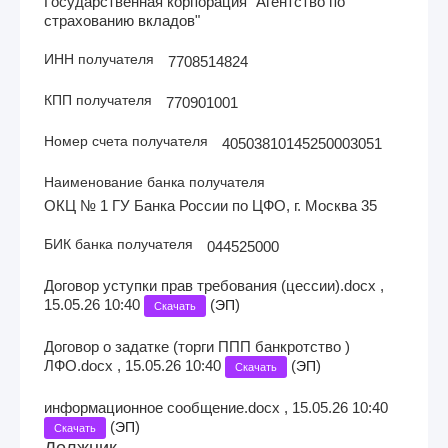
Государственная корпорация "Агентство по
страхованию вкладов"
ИНН получателя
7708514824
КПП получателя
770901001
Номер счета получателя
40503810145250003051
Наименование банка получателя
ОКЦ № 1 ГУ Банка России по ЦФО, г. Москва 35
БИК банка получателя
044525000
Договор уступки прав требования (цессии).docx ,
15.05.26 10:40
(
)
ЭП
Скачать
Договор о задатке (торги ППП банкротство )
ЛФО.docx , 15.05.26 10:40
(
)
ЭП
Скачать
информационное сообщение.docx , 15.05.26 10:40
(
)
ЭП
Скачать
Должник