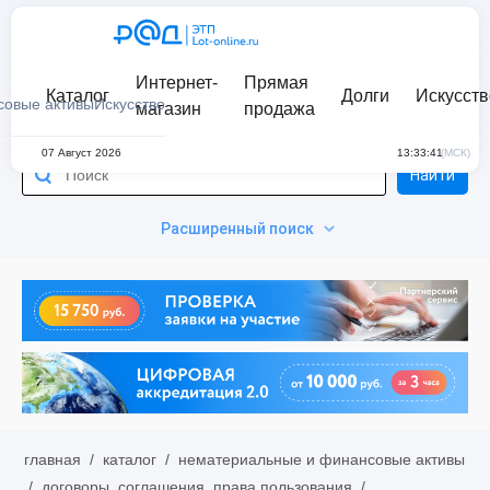
Интернет-
Прямая
Каталог
Долги
Искусств
совые активы
Искусство
магазин
продажа
07 Август 2026
13:33:41
(МСК)
Найти
Расширенный поиск
главная
/
каталог
/
нематериальные и финансовые активы
/
договоры, соглашения, права пользования
/