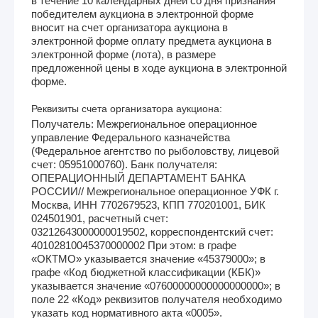
в течение 10 календарных дней со дня признания
победителем аукциона в электронной форме
вносит на счет организатора аукциона в
электронной форме оплату предмета аукциона в
электронной форме (лота), в размере
предложенной цены в ходе аукциона в электронной
форме.
Реквизиты счета организатора аукциона:
Получатель: Межрегиональное операционное
управление Федерального казначейства
(Федеральное агентство по рыболовству, лицевой
счет: 05951000760). Банк получателя:
ОПЕРАЦИОННЫЙ ДЕПАРТАМЕНТ БАНКА
РОССИИ// Межрегиональное операционное УФК г.
Москва, ИНН 7702679523, КПП 770201001, БИК
024501901, расчетный счет:
03212643000000019502, корреспондентский счет:
40102810045370000002 При этом: в графе
«ОКТМО» указывается значение «45379000»; в
графе «Код бюджетной классификации (КБК)»
указывается значение «07600000000000000000»; в
поле 22 «Код» реквизитов получателя необходимо
указать код нормативного акта «0005».