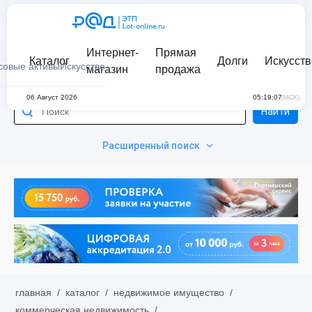
Интернет-
Прямая
Каталог
Долги
Искусств
совые активы
Искусство
магазин
продажа
06 Август 2026
05:19:07
(МСК)
Найти
Расширенный поиск
главная
/
каталог
/
недвижимое имущество
/
коммерческая недвижимость
/