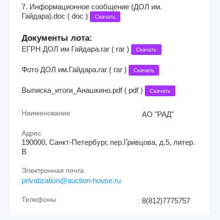
7. Информационное сообщение (ДОЛ им.
Гайдара).doc ( doc )
Скачать
Документы лота:
ЕГРН ДОЛ им Гайдара.rar ( rar )
Скачать
Фото ДОЛ им.Гайдара.rar ( rar )
Скачать
Выписка_итоги_Анашкино.pdf ( pdf )
Скачать
Наименование
АО "РАД"
Адрес
190000, Санкт-Петербург, пер.Гривцова, д.5, литер.
В
Электронная почта
privatization@auction-house.ru
Телефоны
8(812)7775757