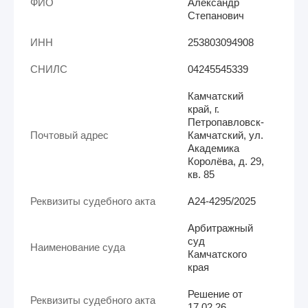
ФИО
Александр
Степанович
ИНН
253803094908
СНИЛС
04245545339
Камчатский
край, г.
Петропавловск-
Почтовый адрес
Камчатский, ул.
Академика
Королёва, д. 29,
кв. 85
Реквизиты судебного акта
А24-4295/2025
Арбитражный
суд
Наименование суда
Камчатского
края
Решение от
Реквизиты судебного акта
17.02.26