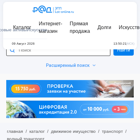
Интернет-
Прямая
Каталог
Долги
Искусств
совые активы
Искусство
магазин
продажа
09 Август 2026
13:50:21
(МСК)
Найти
Расширенный поиск
главная
/
каталог
/
движимое имущество
/
транспорт
/
водный транспорт