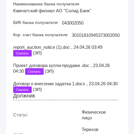
Наименование банка получателя
Камчатский филиал АО "Солид Банк"
БИК банка получателя
043002050
Кор. счет банка получателя
30101810945373002050
report_auction_notice (1).doc , 24.04.26 03:49
(
)
ЭП
Скачать
Проект договора купли-продажи .doc , 23.04.26
04:30
(
)
ЭП
Скачать
Договор о внесении задатка 1.docx , 23.04.26 04:30
(
)
ЭП
Скачать
Должник
Физическое
Статус
лицо
Терехов