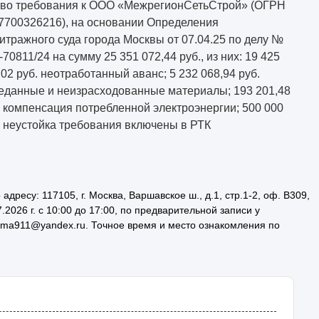
во требования к ООО «МежрегионСетьСтрой» (ОГРН
7700326216), на основании Определения
итражного суда города Москвы от 07.04.25 по делу №
-70811/24 на сумму 25 351 072,44 руб., из них: 19 425
,02 руб. неотработанный аванс; 5 232 068,94 руб.
еданные и неизрасходованные материалы; 193 201,48
. компенсация потребленной электроэнергии; 500 000
. неустойка требования включены в РТК
ресу: 117105, г. Москва, Варшавское ш., д.1, стр.1-2, оф. В309,
.2026 г. с 10:00 до 17:00, по предварительной записи у
е kma911@yandex.ru. Точное время и место ознакомления по