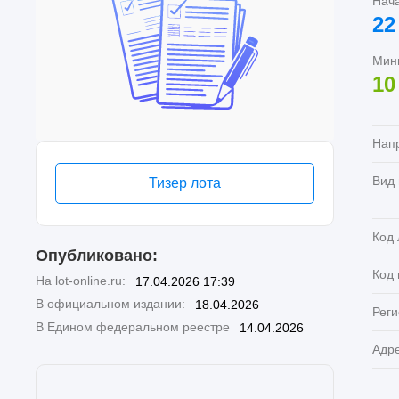
Нач
22
Мин
10
Нап
Вид
Тизер лота
Код 
Опубликовано:
Код
На lot-online.ru:
17.04.2026 17:39
В официальном издании:
18.04.2026
Реги
В Едином федеральном реестре
14.04.2026
Адр