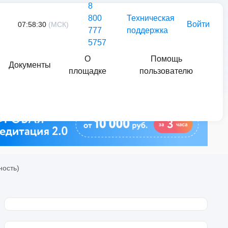
8
800
Техническая
Войти
07:58:30
(МСК)
777
поддержка
5757
О
Помощь
Документы
площадке
пользователю
Найти
ность)