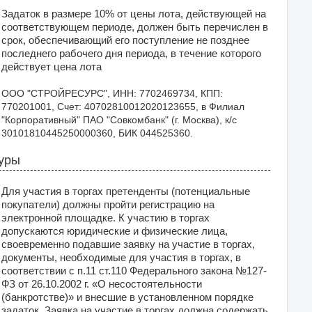
Задаток в размере 10% от цены лота, действующей на
соответствующем периоде, должен быть перечислен в
срок, обеспечивающий его поступление не позднее
последнего рабочего дня периода, в течение которого
действует цена лота
ООО "СТРОЙРЕСУРС", ИНН: 7702469734, КПП: 
770201001, Счет: 40702810012020123655, в Филиал 
"Корпоративный" ПАО "Совкомбанк" (г. Москва), к/с 
30101810445250000360, БИК 044525360. 
уры
Для участия в торгах претенденты (потенциальные
покупатели) должны пройти регистрацию на
электронной площадке. К участию в торгах
допускаются юридические и физические лица,
своевременно подавшие заявку на участие в торгах,
документы, необходимые для участия в торгах, в
соответствии с п.11 ст.110 Федерального закона №127-
ФЗ от 26.10.2002 г. «О несостоятельности
(банкротстве)» и внесшие в установленном порядке
задаток. Заявка на участие в торгах должна содержать