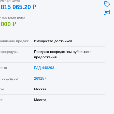
альная цена
 815 965.20
₽
имальная цена
 000
₽
равление продаж
Имущество должников
 процедуры
Продажа посредством публичного
предложения
лота
РАД-448293
 процедуры
269257
он
Москва
ес
Москва,