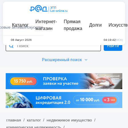
Интернет-
Прямая
Каталог
Долги
Искусств
совые активы
Искусство
магазин
продажа
08 Август 2026
04:19:42
(МСК)
Найти
Расширенный поиск
главная
/
каталог
/
недвижимое имущество
/
коммерческая недвижимость
/