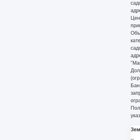
сад
адр
Цен
при
Объ
кат
сад
адр
"Ма
Дол
(огр
Бан
зап
огр
Пол
ука
Зем