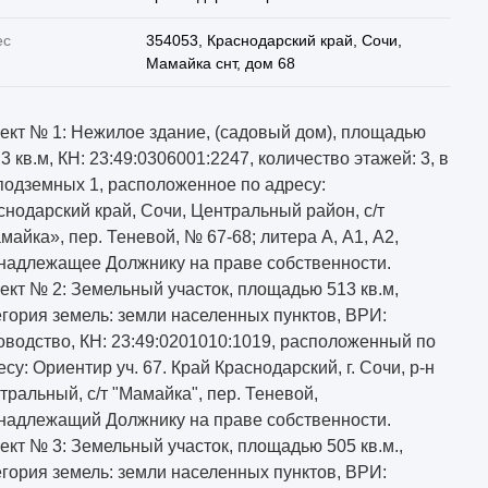
ес
354053, Краснодарский край, Сочи,
Мамайка снт, дом 68
ект № 1: Нежилое здание, (садовый дом), площадью
3 кв.м, КН: 23:49:0306001:2247, количество этажей: 3, в
. подземных 1, расположенное по адресу:
снодарский край, Сочи, Центральный район, с/т
майка», пер. Теневой, № 67-68; литера А, А1, А2,
надлежащее Должнику на праве собственности.
ект № 2: Земельный участок, площадью 513 кв.м,
егория земель: земли населенных пунктов, ВРИ:
оводство, КН: 23:49:0201010:1019, расположенный по
есу: Ориентир уч. 67. Край Краснодарский, г. Сочи, р-н
тральный, с/т "Мамайка", пер. Теневой,
надлежащий Должнику на праве собственности.
ект № 3: Земельный участок, площадью 505 кв.м.,
егория земель: земли населенных пунктов, ВРИ: