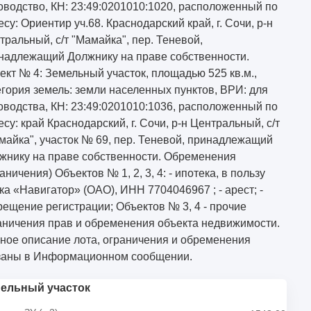
оводство, КН: 23:49:0201010:1020, расположенный по
есу: Ориентир уч.68. Краснодарский край, г. Сочи, р-н
тральный, с/т "Мамайка", пер. Теневой,
надлежащий Должнику на праве собственности.
ект № 4: Земельный участок, площадью 525 кв.м.,
егория земель: земли населенных пунктов, ВРИ: для
оводства, КН: 23:49:0201010:1036, расположенный по
есу: край Краснодарский, г. Сочи, р-н Центральный, с/т
майка", участок № 69, пер. Теневой, принадлежащий
жнику на праве собственности. Обременения
аничения) Объектов № 1, 2, 3, 4: - ипотека, в пользу
ка «Навигатор» (ОАО), ИНН 7704046967 ; - арест; -
рещение регистрации; Объектов № 3, 4 - прочие
аничения прав и обременения объекта недвижимости.
ное описание лота, ограничения и обременения
заны в Информационном сообщении.
ельный участок