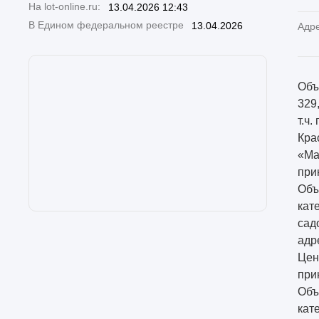
На lot-online.ru:
13.04.2026 12:43
В Едином федеральном реестре
13.04.2026
Адр
Объ
329,
т.ч
Кра
«Ма
при
Объ
кат
сад
адр
Цен
при
Объ
кат