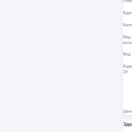
Пло
Еди
Кате
Вид
испо
Вид 
Кад
ЗУ
Цена
Зда