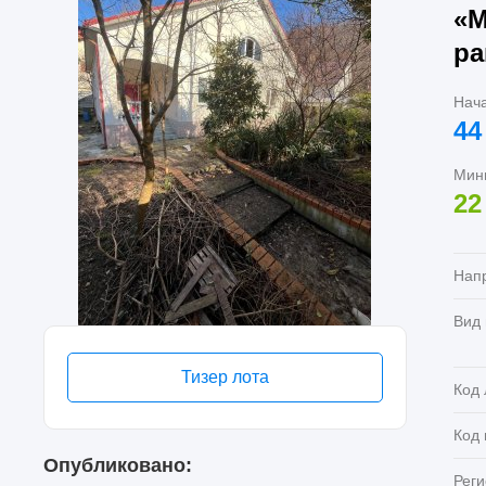
«М
ра
Нач
44
Мин
22
Нап
Вид
Тизер лота
Код 
Код
Опубликовано:
Реги