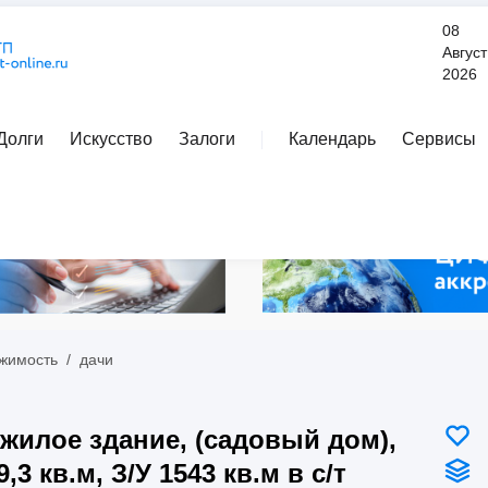
08
Август
2026
Долги
Искусство
Залоги
Календарь
Сервисы
Расширенный поиск
жимость
/
дачи
жилое здание, (садовый дом),
9,3 кв.м, З/У 1543 кв.м в с/т