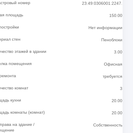
астровый номер
23:49:0306001:2247.
ая площадь
150.00
постройки
Нет информации
ериал стен
Пеноблоки
чество этажей в здании
3.00
елка помещения
Офисная
 ремонта
требуется
чество комнат
3
щадь кухни
20.00
щадь комнаты (комнат)
20.00
права на здание /
Собственность
ещение