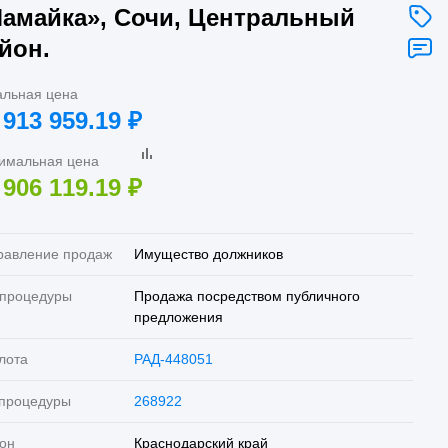
амайка», Сочи, Центральный
йон.
альная цена
 913 959.19
₽
имальная цена
 906 119.19
₽
равление продаж
Имущество должников
 процедуры
Продажа посредством публичного
предложения
лота
РАД-448051
 процедуры
268922
он
Краснодарский край