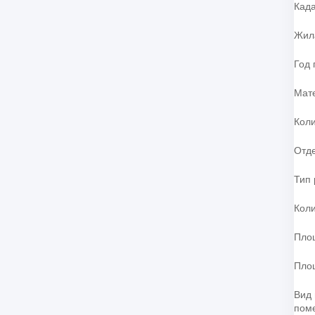
Кад
Жил
Год 
Мат
Коли
Отд
Тип
Коли
Пло
Пло
Вид 
пом