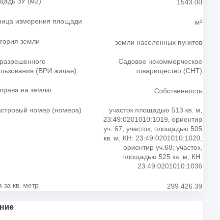
щадь ЗУ (м2)
1543.00
ница измерения площади
м²
гория земли
земли населенных пунктов
 разрешенного
Садовое некоммерческое
льзования (ВРИ жилая)
товарищество (СНТ)
права на землю
Собственность
астровый номер (номера)
участок площадью 513 кв. м,
23:49:0201010:1019, ориентир
уч. 67; участок, площадью 505
кв. м, КН: 23:49:0201010:1020,
ориентир уч.68; участок,
площадью 525 кв. м, КН:
23:49:0201010:1036
 за кв. метр
299 426.39
ние