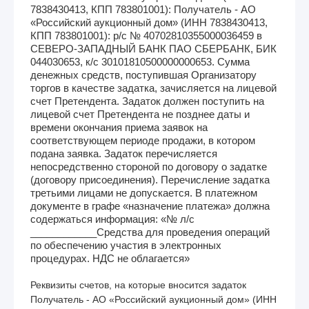
7838430413, КПП 783801001): Получатель - АО
«Российский аукционный дом» (ИНН 7838430413,
КПП 783801001): р/с № 40702810355000036459 в
СЕВЕРО-ЗАПАДНЫЙ БАНК ПАО СБЕРБАНК, БИК
044030653, к/с 30101810500000000653. Сумма
денежных средств, поступившая Организатору
торгов в качестве задатка, зачисляется на лицевой
счет Претендента. Задаток должен поступить на
лицевой счет Претендента не позднее даты и
времени окончания приема заявок на
соответствующем периоде продажи, в котором
подана заявка. Задаток перечисляется
непосредственно стороной по договору о задатке
(договору присоединения). Перечисление задатка
третьими лицами не допускается. В платежном
документе в графе «назначение платежа» должна
содержаться информация: «№ л/с
____________Средства для проведения операций
по обеспечению участия в электронных
процедурах. НДС не облагается»
Реквизиты счетов, на которые вносится задаток
Получатель - АО «Российский аукционный дом» (ИНН 