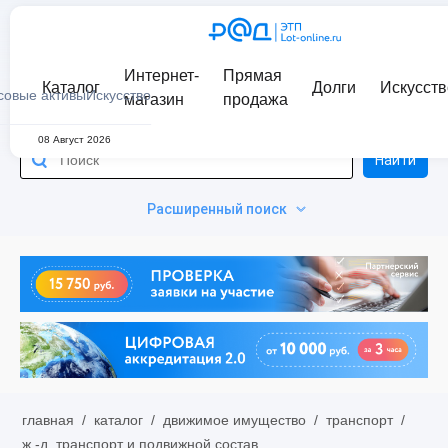
Интернет-
Прямая
Каталог
Долги
Искусств
совые активы
Искусство
магазин
продажа
08 Август 2026
Найти
Расширенный поиск
главная
/
каталог
/
движимое имущество
/
транспорт
/
ж.-д. транспорт и подвижной состав