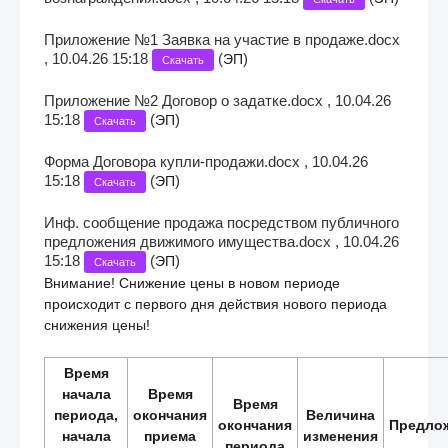
Приложение №1 Заявка на участие в продаже.docx
, 10.04.26 15:18
(
)
ЭП
Скачать
Приложение №2 Договор о задатке.docx , 10.04.26
15:18
(
)
ЭП
Скачать
Форма Договора купли-продажи.docx , 10.04.26
15:18
(
)
ЭП
Скачать
Инф. сообщение продажа посредством публичного
предложения движимого имущества.docx , 10.04.26
15:18
(
)
ЭП
Скачать
Внимание! Снижение цены в новом периоде
происходит с первого дня действия нового периода
снижения цены!
Время
начала
Время
Время
периода,
окончания
Величина
окончания
Предло
начала
приема
изменения
периода