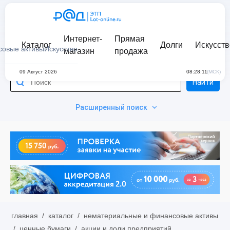
Интернет-
Прямая
Каталог
Долги
Искусств
совые активы
Искусство
магазин
продажа
09 Август 2026
08:28:11
(МСК)
Найти
Расширенный поиск
главная
/
каталог
/
нематериальные и финансовые активы
/
ценные бумаги
/
акции и доли предприятий