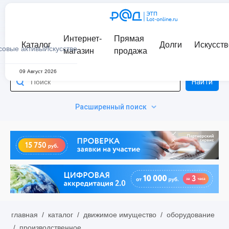
Интернет-
Прямая
Каталог
Долги
Искусств
совые активы
Искусство
магазин
продажа
09 Август 2026
Найти
Расширенный поиск
главная
/
каталог
/
движимое имущество
/
оборудование
/
производственное