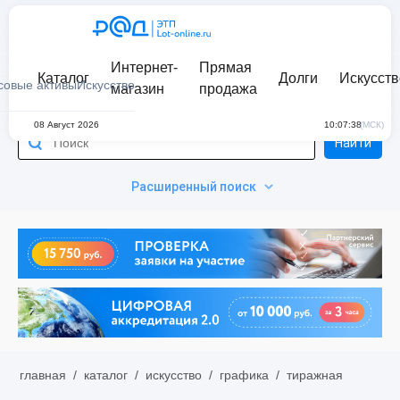
Интернет-
Прямая
Каталог
Долги
Искусств
совые активы
Искусство
магазин
продажа
08 Август 2026
10:07:38
(МСК)
Найти
Расширенный поиск
главная
/
каталог
/
искусство
/
графика
/
тиражная