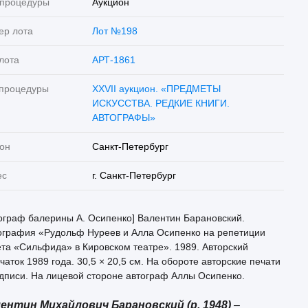
 процедуры
Аукцион
ер лота
Лот №198
лота
АРТ-1861
 процедуры
XXVII аукцион. «ПРЕДМЕТЫ
ИСКУССТВА. РЕДКИЕ КНИГИ.
АВТОГРАФЫ»
он
Санкт-Петербург
ес
г. Санкт-Петербург
ограф балерины А. Осипенко] Валентин Барановский.
ография «Рудольф Нуреев и Алла Осипенко на репетиции
та «Сильфида» в Кировском театре». 1989. Авторский
чаток 1989 года. 30,5 × 20,5 см. На обороте авторские печати
дписи. На лицевой стороне автограф Аллы Осипенко.
ентин Михайлович Барановский (р. 1948)
–