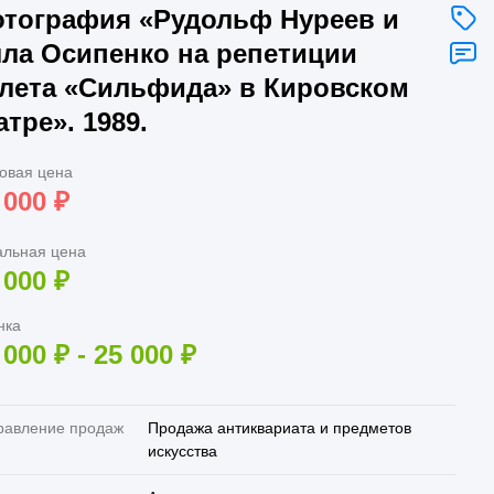
тография «Рудольф Нуреев и
ла Осипенко на репетиции
лета «Сильфида» в Кировском
атре». 1989.
овая цена
 000
₽
альная цена
 000
₽
нка
 000
₽
-
25 000
₽
равление продаж
Продажа антиквариата и предметов
искусства