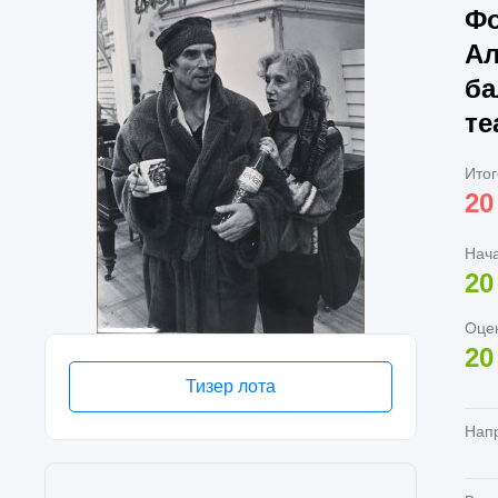
Фо
Ал
ба
те
Итог
20
Нач
20
Оце
20
Тизер лота
Нап