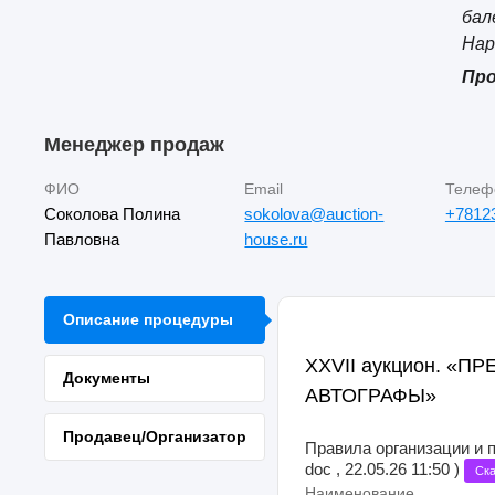
бал
Нар
Про
Менеджер продаж
ФИО
Email
Телеф
Соколова Полина
sokolova@auction-
+7812
Павловна
house.ru
Описание процедуры
XXVII аукцион. «
Документы
АВТОГРАФЫ»
Продавец/Организатор
Правила организации и 
doc , 22.05.26 11:50 )
Ска
Наименование