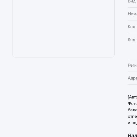
Вид
Ном
Код 
Код
Реги
Адр
[Авт
Фот
бале
отпе
и по
Вал