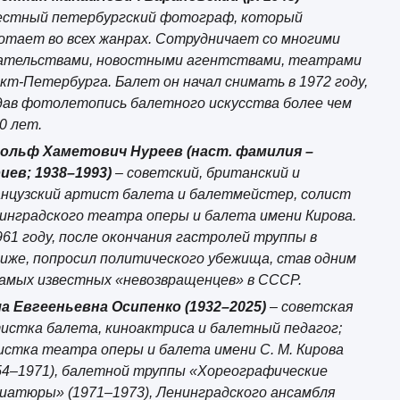
естный петербургский фотограф, который
отает во всех жанрах. Сотрудничает со многими
ательствами, новостными агентствами, театрами
кт-Петербурга. Балет он начал снимать в 1972 году,
дав фотолетопись балетного искусства более чем
40 лет.
ольф Хаметович Нуреев (наст. фамилия –
иев; 1938–1993)
– советский, британский и
нцузский артист балета и балетмейстер, солист
инградского театра оперы и балета имени Кирова.
961 году, после окончания гастролей труппы в
иже, попросил политического убежища, став одним
самых известных «невозвращенцев» в СССР.
а Евгееньевна Осипенко (1932–2025)
– советская
истка балета, киноактриса и балетный педагог;
истка театра оперы и балета имени С. М. Кирова
54–1971), балетной труппы «Хореографические
иатюры» (1971–1973), Ленинградского ансамбля