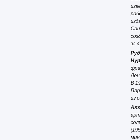
изв
раб
изд
Сан
соз
за 
Руд
Нур
фра
Лен
В 1
Пар
из 
Алл
арт
сол
(19
мин