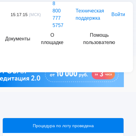
8
800
Техническая
Войти
15:17:15
(МСК)
777
поддержка
5757
О
Помощь
Документы
площадке
пользователю
Найти
Процедура по лоту проведена