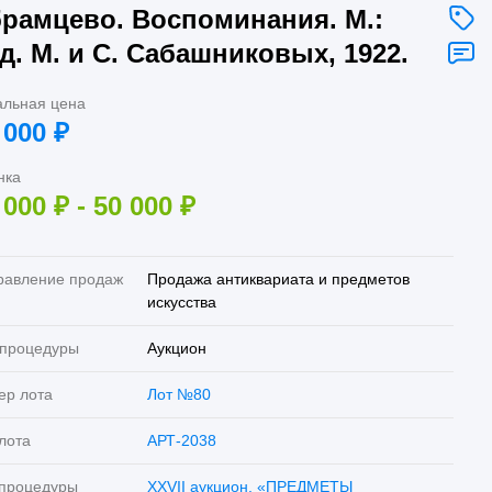
рамцево. Воспоминания. М.:
д. М. и С. Сабашниковых, 1922.
альная цена
 000
₽
нка
 000
₽
-
50 000
₽
равление продаж
Продажа антиквариата и предметов
искусства
 процедуры
Аукцион
ер лота
Лот №80
лота
АРТ-2038
 процедуры
XXVII аукцион. «ПРЕДМЕТЫ