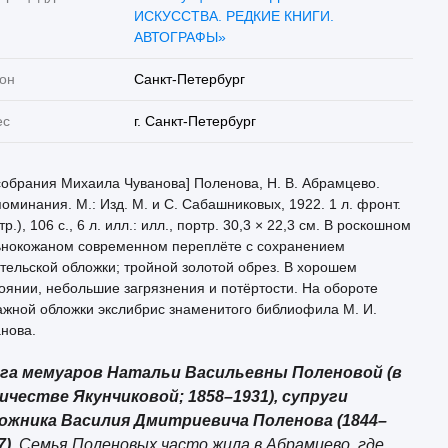
ИСКУССТВА. РЕДКИЕ КНИГИ.
АВТОГРАФЫ»
он
Санкт-Петербург
ес
г. Санкт-Петербург
собрания Михаила Чуванова] Поленова, Н. В. Абрамцево.
оминания. М.: Изд. М. и С. Сабашниковых, 1922. 1 л. фронт.
тр.), 106 с., 6 л. илл.: илл., портр. 30,3 × 22,3 см. В роскошном
ьнокожаном современном переплёте с сохранением
тельской обложки; тройной золотой обрез. В хорошем
оянии, небольшие загрязнения и потёртости. На обороте
жной обложки экслибрис знаменитого библиофила М. И.
нова.
га мемуаров Натальи Васильевны Поленовой (в
ичестве Якунчиковой; 1858–1931), супруги
ожника Василия Дмитриевича Поленова (1844–
7)
. Семья Поленовых часто жила в Абрамцево, где