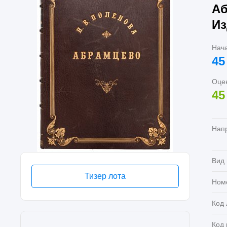
Аб
Из
Нач
45
Оце
45
Нап
Вид
Тизер лота
Ном
Код 
Код