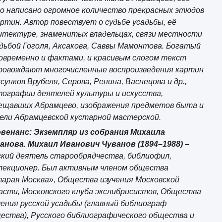
о написано огромное количество прекрасных этюдов
артин. Автор повествует о судьбе усадьбы, её
итектуре, знаменитых владельцах, связи местности
удьбой Гоголя, Аксакова, Саввы Мамонтова. Богатый
овременно и фактами, и красивым слогом текст
ровождают многочисленные воспроизведения картин
исунков Врубеля, Серова, Репина, Васнецова и др.,
ографии деятелей культуры и искусства,
ещавших Абрамцево, изображения предметов быта и
ели Абрамцевской кустарной мастерской.
венанс: Экземпляр из собрания Михаила
анова. Михаил Иванович Чуванов (1894–1988) –
ский деятель старообрядчества, библиофил,
лекционер. Был активным членом общества
арая Москва», Общества изучения Московской
асти, Московского клуба экслибрисистов, Общества
чения русской усадьбы (главный библиограф
ества), Русского библиографического общества и