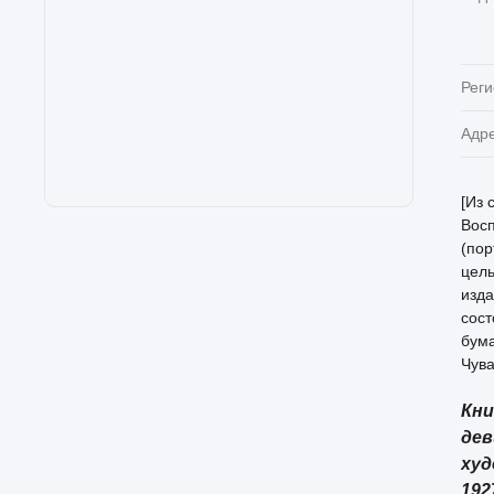
Реги
Адр
[Из 
Восп
(пор
цел
изда
сост
бума
Чува
Кни
дев
худ
192