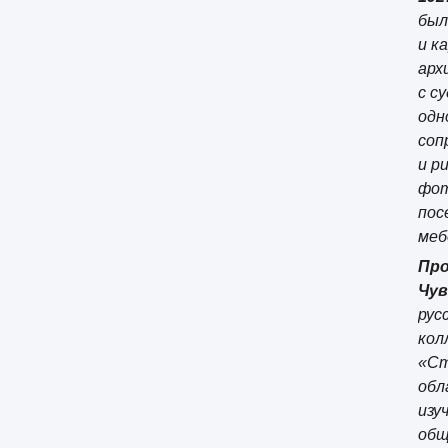
был
и к
арх
с с
одн
соп
и р
фот
пос
меб
Про
Чув
рус
кол
«Ст
обл
изу
общ