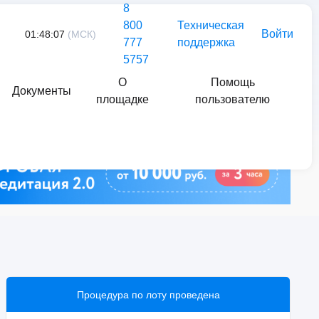
8
800
Техническая
Войти
01:48:07
(МСК)
777
поддержка
5757
О
Помощь
Документы
площадке
пользователю
Найти
Процедура по лоту проведена