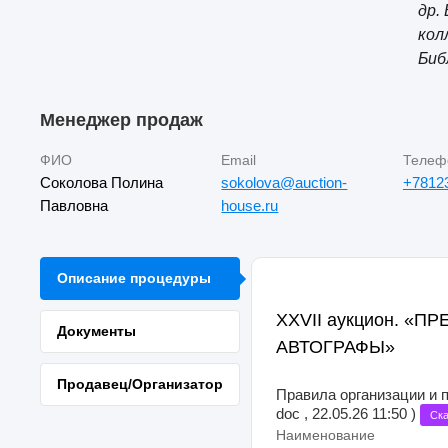
др.
кол
Биб
Менеджер продаж
ФИО
Email
Телеф
Соколова Полина
sokolova@auction-
+7812
Павловна
house.ru
Описание процедуры
XXVII аукцион. «
Документы
АВТОГРАФЫ»
Продавец/Организатор
Правила организации и 
doc , 22.05.26 11:50 )
Ска
Наименование