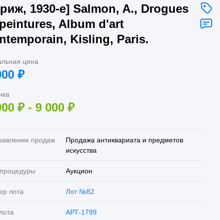
риж, 1930-е] Salmon, A., Drogues
 peintures, Album d'art
ntemporain, Kisling, Paris.
альная цена
000
₽
нка
000
₽
-
9 000
₽
равление продаж
Продажа антиквариата и предметов
искусства
 процедуры
Аукцион
ер лота
Лот №82
лота
АРТ-1799