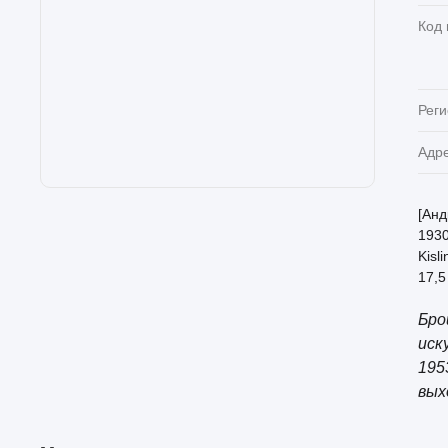
Код
Реги
Адр
[Анд
1930
Kisl
17,5
Бро
иск
195
вых