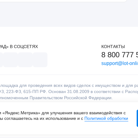
РАД» В СОЦСЕТЯХ
КОНТАКТЫ
8 800 777 
support@lot-onli
лощадка для проведения всех видов сделок с имуществом и для раб
З, 223-ФЗ, 615-ПП РФ. Основан 31.08.2009 в соответствии с Расп
олномоченным Правительством Российской Федерации.
и «Яндекс.Метрика» для улучшения вашего взаимодействия с
ы соглашаетесь на их использование и с
Политикой обработки
и
ная торговая площадка. Все права защищены.