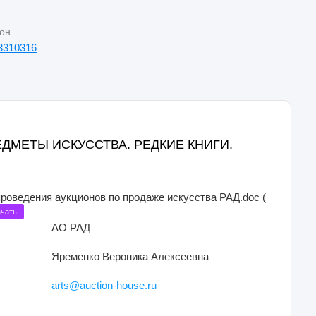
он
3310316
ПРЕДМЕТЫ ИСКУССТВА. РЕДКИЕ КНИГИ.
проведения аукционов по продаже искусства РАД.doc (
чать
АО РАД
Яременко Вероника Алексеевна
arts@auction-house.ru