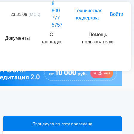
8
800
Техническая
Войти
23:31:06
(МСК)
777
поддержка
5757
О
Помощь
Документы
площадке
пользователю
Найти
Процедура по лоту проведена