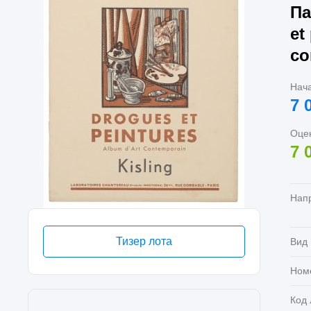
Па
et
co
Нач
7 
Оце
7 
Нап
Тизер лота
Вид
Ном
Код 