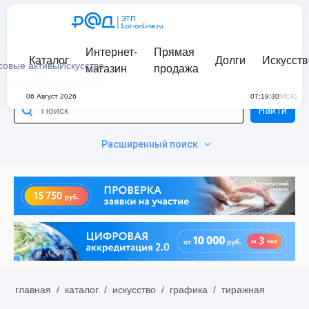
Интернет-
Прямая
Каталог
Долги
Искусств
совые активы
Искусство
магазин
продажа
06 Август 2026
07:19:30
(МСК)
Найти
Расширенный поиск
главная
/
каталог
/
искусство
/
графика
/
тиражная