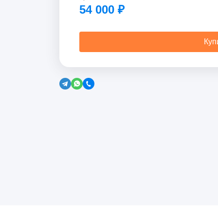
54 000
₽
Куп