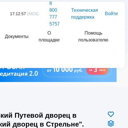
8
800
Техническая
Войти
17:12:57
(МСК)
777
поддержка
5757
О
Помощь
Документы
площадке
пользователю
Найти
кий Путевой дворец в
кий дворец в Стрельне".