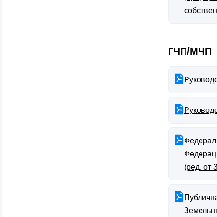
собствен
ГЧП/МЧП
Руковод
Руковод
Федераль
Федераци
(ред. от 
Публична
Земельны