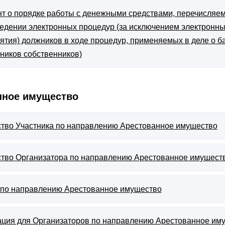
т о порядке работы с денежными средствами, перечисляем
едении электронных процедур (за исключением электронн
ятия) должников в ходе процедур, применяемых в деле о б
ников собственников)
нное имущество
тво Участника по направлению Арестованное имущество
тво Организатора по направлению Арестованное имущест
 по направлению Арестованное имущество
ция для Организаторов по направлению Арестованное им