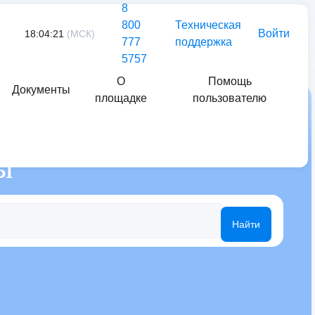
8
800
Техническая
Войти
18:04:21
(МСК)
777
поддержка
5757
О
Помощь
Документы
площадке
пользователю
ы
Найти