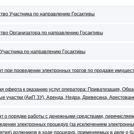
тво Участника по направлению Госактивы
тво Организатора по направлению Госактивы
Участника по направлению Госактивы
т при проведении электронных торгов по продаже имущес
я оферта к оказанию услуг оператора: Приватизация, Обра
е участки (АиП ЗУ), Аренда, Недра, Древесина, Арестован
т о порядке работы с денежными средствами, перечисляем
едении электронных процедур (за исключением электронн
ятия) должников в ходе процедур, применяемых в деле о б