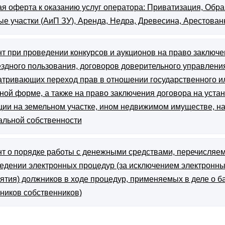
я оферта к оказанию услуг оператора: Приватизация, Обра
е участки (АиП ЗУ), Аренда, Недра, Древесина, Арестован
т при проведении конкурсов и аукционов на право заключе
здного пользования, договоров доверительного управлени
тривающих переход прав в отношении государственного и
ной форме, а также на право заключения договора на уста
ции на земельном участке, ином недвижимом имуществе, н
альной собственности
т о порядке работы с денежными средствами, перечисляем
едении электронных процедур (за исключением электронн
ятия) должников в ходе процедур, применяемых в деле о б
ников собственников)