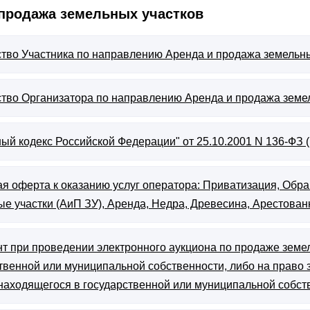
 продажа земельных участков
тво Участника по направлению Аренда и продажа земельны
тво Организатора по направлению Аренда и продажа земе
ый кодекс Российской Федерации" от 25.10.2001 N 136-ФЗ (р
я оферта к оказанию услуг оператора: Приватизация, Обра
е участки (АиП ЗУ), Аренда, Недра, Древесина, Арестован
т при проведении электронного аукциона по продаже земел
твенной или муниципальной собственности, либо на право
 находящегося в государственной или муниципальной собст