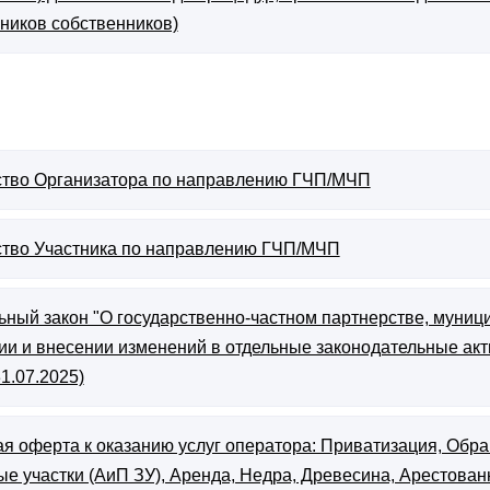
ников собственников)
ство Организатора по направлению ГЧП/МЧП
ство Участника по направлению ГЧП/МЧП
ный закон "О государственно-частном партнерстве, муниц
и и внесении изменений в отдельные законодательные акт
31.07.2025)
я оферта к оказанию услуг оператора: Приватизация, Обра
е участки (АиП ЗУ), Аренда, Недра, Древесина, Арестован