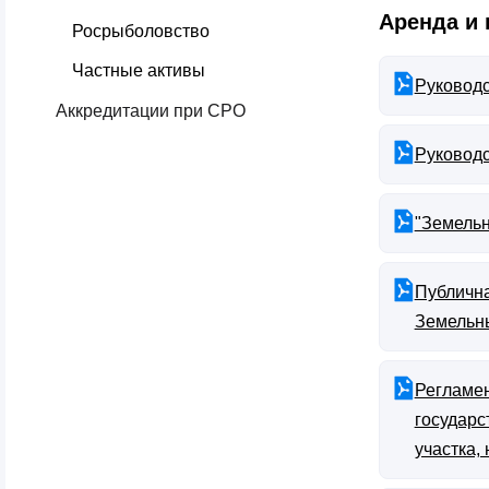
Аренда и
Росрыболовство
Частные активы
Руководс
Аккредитации при СРО
Руководс
"Земельн
Публична
Земельны
Регламен
государс
участка,