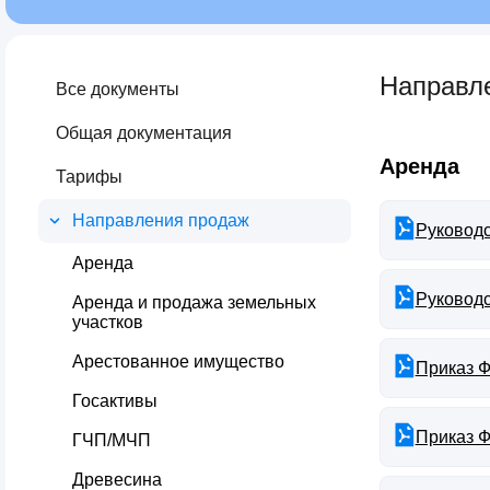
Направл
Все документы
Общая документация
Аренда
Тарифы
Направления продаж
Руководс
Аренда
Руководс
Аренда и продажа земельных
участков
Арестованное имущество
Приказ Ф
Госактивы
Приказ Ф
ГЧП/МЧП
Древесина