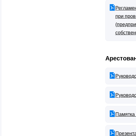
Регламен
при пров
(предпри
собствен
Арестова
Руководс
Руководс
Памятка
Презента