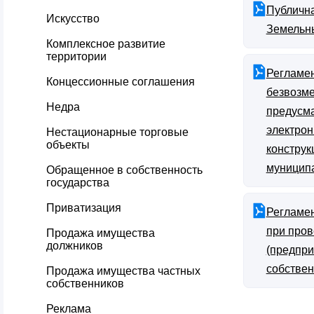
Публична
Искусство
Земельны
Комплексное развитие
территории
Регламен
Концессионные соглашения
безвозме
Недра
предусма
электрон
Нестационарные торговые
объекты
конструк
муницип
Обращенное в собственность
государства
Приватизация
Регламен
при пров
Продажа имущества
должников
(предпри
собствен
Продажа имущества частных
собственников
Реклама