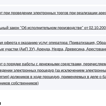
т при проведении электронных торгов при реализации аре
ный закон "Об исполнительном производстве" от 02.10.2007 
я оферта к оказанию услуг оператора: Приватизация, Обра
е участки (АиП ЗУ), Аренда, Недра, Древесина, Арестован
т о порядке работы с денежными средствами, перечисляем
едении электронных процедур (за исключением электронн
ятия) должников в ходе процедур, применяемых в деле о б
ников собственников)
ы