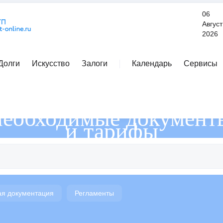
06
Август
2026
Долги
Искусство
Залоги
Календарь
Сервисы
Документация
необходимые документ
и тарифы
я документация
Регламенты