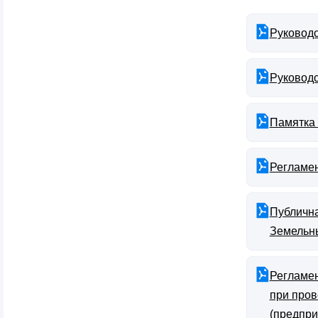
Руководс
Руководс
Памятка 
Регламен
Публична
Земельны
Регламен
при пров
(предпри