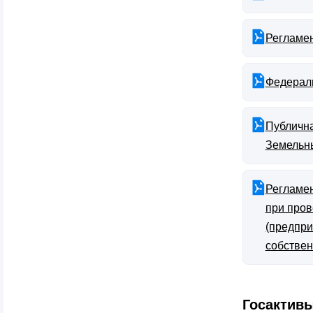
Регламен
Федераль
Публична
Земельны
Регламен
при пров
(предпри
собствен
Госактив