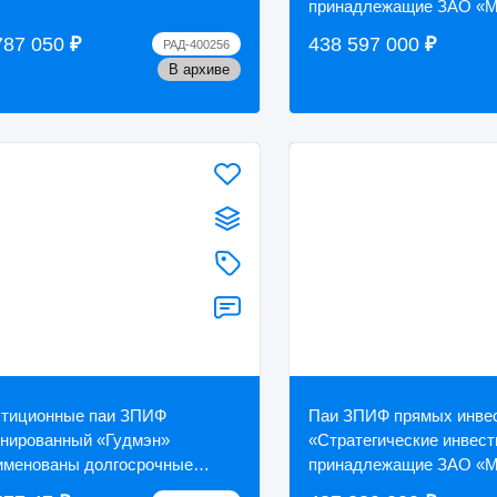
принадлежащие ЗАО «М
663.043626 шт. (99,72%),
787 050
₽
438 597 000
₽
РАД-400256
реализуемые единым лот
В архиве
тиционные паи ЗПИФ
Паи ЗПИФ прямых инве
нированный «Гудмэн»
«Стратегические инвест
именованы долгосрочные
принадлежащие ЗАО «М
е инвестиций «Бизнес
663.043626 шт. (99,72%),