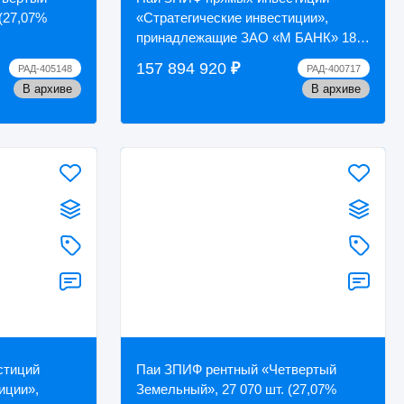
 (27,07%
«Стратегические инвестиции»,
принадлежащие ЗАО «М БАНК» 184
663.043626 шт. (99,72%),
157 894 920
₽
РАД-405148
РАД-400717
реализуемые единым лотом ...
В архиве
В архиве
стиций
Паи ЗПИФ рентный «Четвертый
иции»,
Земельный», 27 070 шт. (27,07%