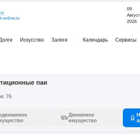
09
Август
2026
Долги
Искусство
Залоги
Календарь
Сервисы
Расширенный поиск
ценные бумаги
/
инвестиционные паи
тиционные паи
в: 76
едвижимое
Движимое
Н
мущество
имущество
а