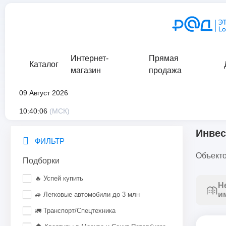
Интернет-
Прямая
Каталог
магазин
продажа
09 Август 2026
главная
/
каталог
/
нематериальные и финансовые активы
/
10:40:06
(МСК)
Инвес
ФИЛЬТР
Объекто
Подборки
🔥 Успей купить
Н
и
🚙 Легковые автомобили до 3 млн
🚛 Транспорт/Спецтехника