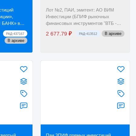
стиций
Лот №2, ПАИ, эмитент: АО ВИМ
иции»,
Инвестиции (БПИФ рыночных
 БАНК» в
финансовых инструментов "ВТБ -
26 шт.
Фонд Золото, Биржевой"); в
2 677.79
₽
В архиве
РАД-437167
РАД-413512
.
количестве 1256 шт.
В архиве
твертый
Паи ЗПИФ прямых инвестиций