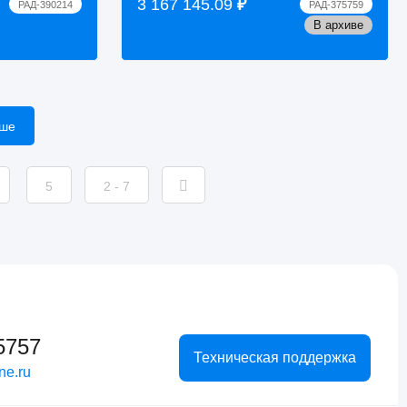
3 167 145.09
₽
РАД-390214
РАД-375759
ом ...
государственной р...
В архиве
ьше
5
2 - 7
5757
Техническая поддержка
ne.ru