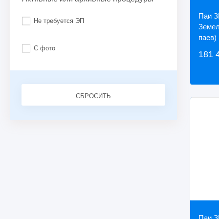
Паи З
Не требуется ЭП
Земел
паев)
С фото
181 
СБРОСИТЬ
Паи З