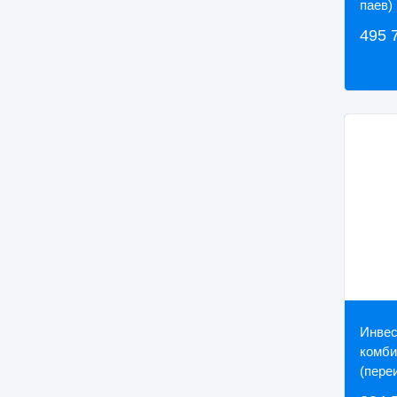
паев)
495 
Инвес
комби
(пере
прямы