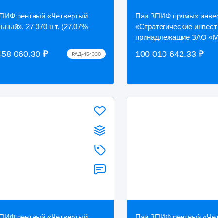
ПИФ рентный «Четвертый
Паи ЗПИФ прямых инве
ьный», 27 070 шт. (27,07%
«Стратегические инвест
принадлежащие ЗАО «М
количестве 184 663.0436
458 060.30
₽
100 010 642.33
₽
РАД-454330
(99,72%), реализуемые..
ПИФ рентный «Четвертый
Паи ЗПИФ рентный «Че