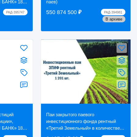
 БАНК» 184
паев)
550 874 500
₽
РАД-395747
РАД-394981
ом ...
В архиве
стиций
Паи закрытого паевого
иции»,
инвестиционного фонда рентный
 БАНК» 184
«Третий Земельный» в количестве 1
201 штуки (ISIN RU000A0JRST1, код