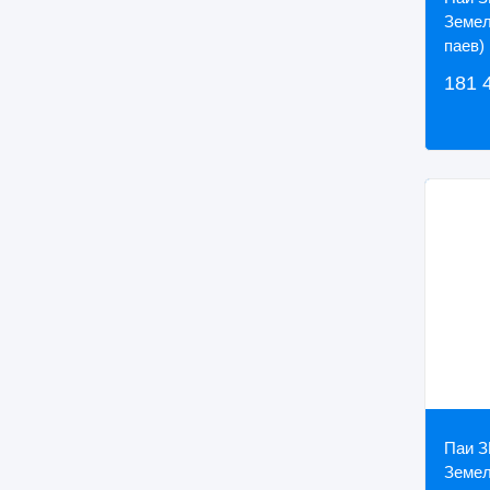
Земел
паев)
181 
Паи З
Земел