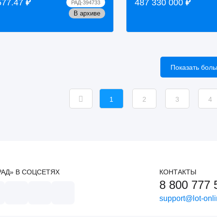
577.47
₽
487 330 000
₽
РАД-394733
»), 198 500 000 шт. фактичес...
реализуемые единым лот
В архиве
Показать бол
1
2
3
4
РАД» В СОЦСЕТЯХ
КОНТАКТЫ
8 800 777 
support@lot-onli