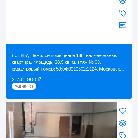
Лот №7, Нежилое помещение 138, наименование:
квартира, площадь: 20,9 кв. м, этаж № 08,
кадастровый номер: 50:04:0010502:1124, Московская
...
2 746 800
₽
РАД-454428