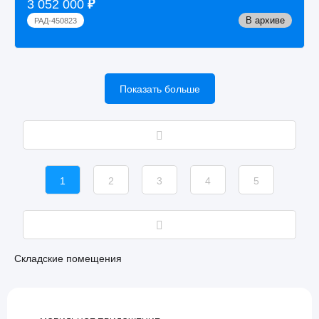
3 052 000
₽
В архиве
РАД-450823
Показать больше
1
2
3
4
5
Складские помещения