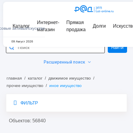
Интернет-
Прямая
Каталог
Долги
Искусств
совые активы
Искусство
магазин
продажа
09 Август 2026
Найти
Расширенный поиск
главная
/
каталог
/
движимое имущество
/
прочее имущество
/
иное имущество
ФИЛЬТР
Объектов: 56840