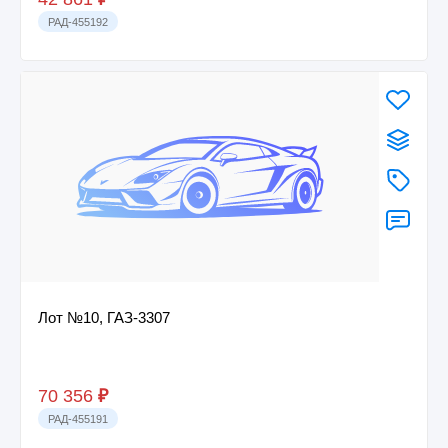
РАД-455192
Лот №10, ГАЗ-3307
70 356
₽
РАД-455191