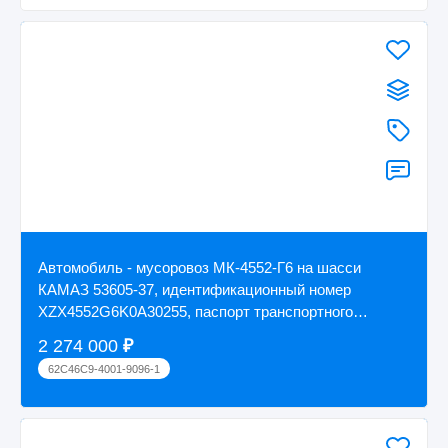
Автомобиль - мусоровоз МК-4552-Г6 на шасси
КАМАЗ 53605-37, идентификационный номер
ХZX4552G6K0A30255, паспорт транспортного
средства 62 Р...
2 274 000
₽
62C46C9-4001-9096-1