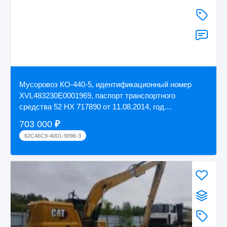
Мусоровоз КО-440-5, идентификационный номер
ХVL483230E0001969, паспорт транспортного
средства 52 НХ 717890 от 11.08.2014, год
изготовлени...
703 000
₽
62C46C9-4001-9096-3