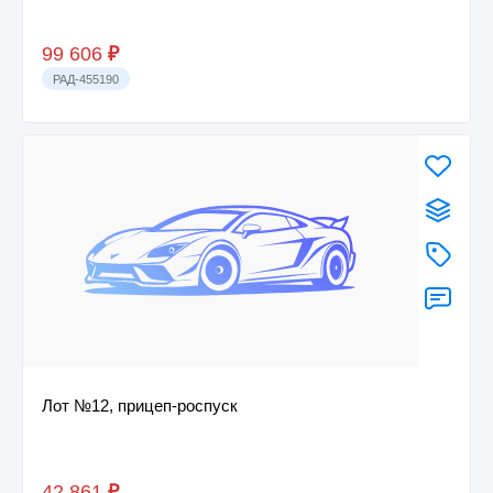
99 606
₽
РАД-455190
Лот №12, прицеп-роспуск
42 861
₽