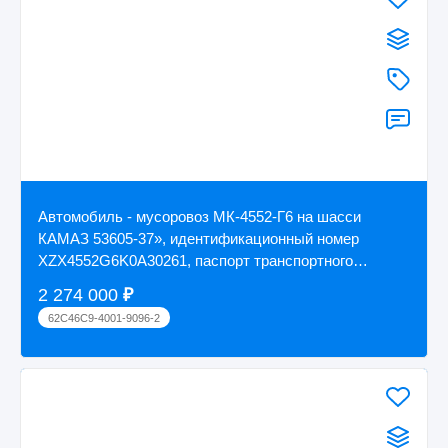
Автомобиль - мусоровоз МК-4552-Г6 на шасси
КАМАЗ 53605-37», идентификационный номер
ХZX4552G6K0A30261, паспорт транспортного
средства 62 ...
2 274 000
₽
62C46C9-4001-9096-2