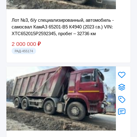
Лот №3, б/у специализированный, автомобиль -
самосвал КамАЗ 65201-В5 К4940 (2023 г.в.) VIN:
XTC652015P2592345, пробег – 32736 км
2 000 000
₽
РАД-455174