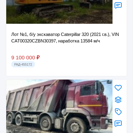
Лот №1, б/у экскаватор Caterpillar 320 (2021 г.в.), VIN
CAT00320CZBN30397, наработка 13584 м/ч
9 100 000
₽
РАД-455172