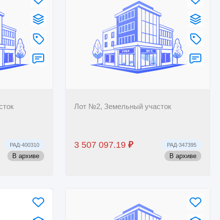
сток
Лот №2, Земельный участок
3 507 097.19
₽
РАД-400310
РАД-347395
В архиве
В архиве