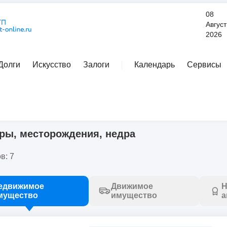
08
Август
2026
Долги
Искусство
Залоги
Календарь
Сервисы
Расширенный поиск
недвижимость
/
карьеры, месторождения, недра
ры, месторождения, недра
в: 7
едвижимое
Движимое
Н
мущество
имущество
а