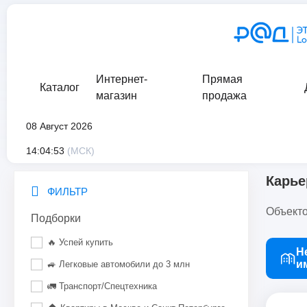
Интернет-
Прямая
Каталог
магазин
продажа
08 Август 2026
главная
/
каталог
/
недвижимое имущество
/
коммерческая 
14:04:53
(МСК)
Карье
ФИЛЬТР
Объекто
Подборки
🔥 Успей купить
Н
и
🚙 Легковые автомобили до 3 млн
🚛 Транспорт/Спецтехника