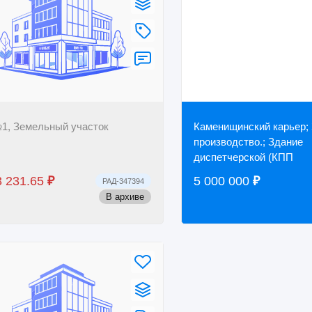
1, Земельный участок
Каменищинский карьер;
производство.; Здание
диспетчерской (КПП
3 231.65
₽
5 000 000
₽
РАД-347394
В архиве