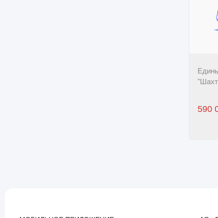
Едины
"Шахт
590 