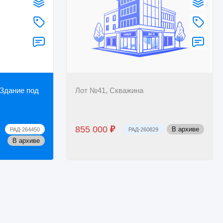
 Здание под
Лот №41, Скважина
855 000
₽
В архиве
РАД-264450
РАД-260829
В архиве