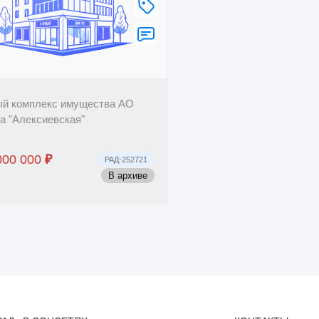
й комплекс имущества АО
а "Алексиевская"
000 000
₽
РАД-252721
В архиве