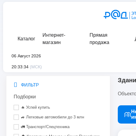
Интернет-
Прямая
Каталог
магазин
продажа
06 Август 2026
главная
/
каталог
/
недвижимое имущество
/
коммерческая 
20:33:34
(МСК)
Здан
ФИЛЬТР
Объекто
Подборки
🔥 Успей купить
Н
и
🚙 Легковые автомобили до 3 млн
🚛 Транспорт/Спецтехника