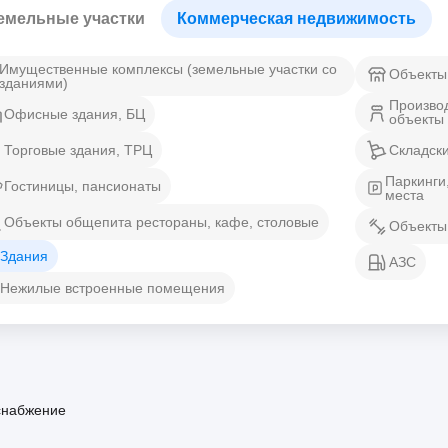
емельные участки
Коммерческая недвижимость
Имущественные комплексы (земельные участки со
Объекты
зданиями)
Произво
Офисные здания, БЦ
объекты
Торговые здания, ТРЦ
Складск
Паркинги
Гостиницы, пансионаты
места
Объекты общепита рестораны, кафе, столовые
Объекты
Здания
АЗС
Нежилые встроенные помещения
снабжение