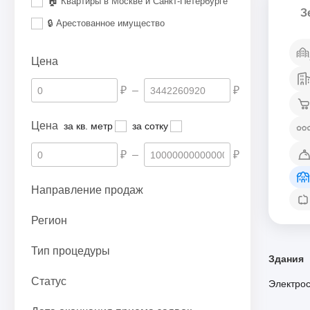
🏠 Квартиры в Москве и Санкт-Петербурге
З
🔒 Арестованное имущество
Цена
₽
–
₽
Цена
за кв. метр
за сотку
₽
–
₽
Направление продаж
Регион
Тип процедуры
Здания
Статус
Электро