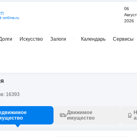
06
Август
2026
Долги
Искусство
Залоги
Календарь
Сервисы
Расширенный поиск
недвижимость
/
здания
ия
в: 16393
едвижимое
Движимое
Н
мущество
имущество
а