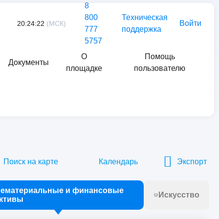
8
800
Техническая
Войти
20:24:22
(МСК)
777
поддержка
5757
О
Помощь
Документы
площадке
пользователю
Найти
ое партнерство и концессии
/
Поиск на карте
Календарь
Экспорт
ематериальные и финансовые
Искусство
ктивы