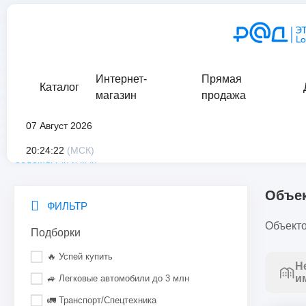
Интернет-
Прямая
Каталог
магазин
продажа
07 Август 2026
главная
/
каталог
/
нематериальные и финансовые активы
/
20:24:22
(МСК)
объекты гчп и мчп
Объе
ФИЛЬТР
Объекто
Подборки
🔥 Успей купить
Н
и
🚙 Легковые автомобили до 3 млн
🚛 Транспорт/Спецтехника