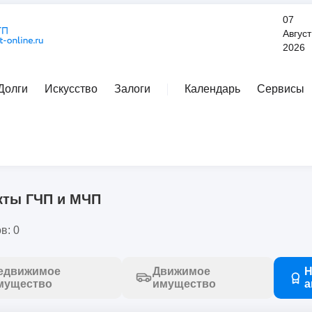
07
Август
2026
Долги
Искусство
Залоги
Календарь
Сервисы
Расширенный поиск
договоры, соглашения, права пользования
/
государственно-частн
кты ГЧП и МЧП
в: 0
едвижимое
Движимое
Н
мущество
имущество
а