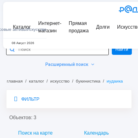
Интернет-
Прямая
Каталог
Долги
Искусств
совые активы
Искусство
магазин
продажа
08 Август 2026
Найти
Расширенный поиск
главная
/
каталог
/
искусство
/
букинистика
/
иудаика
ФИЛЬТР
Объектов: 3
Поиск на карте
Календарь