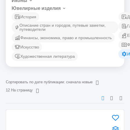
Иконы
Ювелирные изделия
История
Д
Описание стран и городов, путевые заметки,
Г
путеводители
Е
Финансы, экономика, право и промышленность
Ф
Искусство
И
Художественная литература
Сортировать по дате публикации: сначала новые
12 На страницу