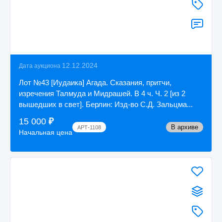
12.12.2024
Дата аукциона
Лот №43 [Иудаика] Агада. Сказания, притчи,
изречения Талмуда и Мидрашей. В 4 ч. Ч. 2 [из 2
вышедших в свет]. Берлин: Изд-во С.Д. Зальцма...
15 000
₽
В архиве
АРТ-1108
Начальная цена