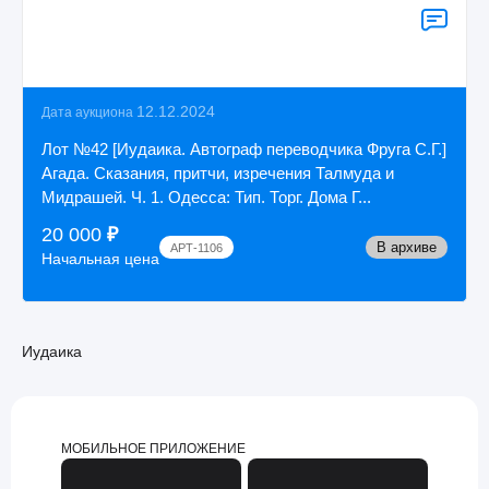
12.12.2024
Дата аукциона
Лот №42 [Иудаика. Автограф переводчика Фруга С.Г.]
Агада. Сказания, притчи, изречения Талмуда и
Мидрашей. Ч. 1. Одесса: Тип. Торг. Дома Г...
20 000
₽
В архиве
АРТ-1106
Начальная цена
Иудаика
МОБИЛЬНОЕ ПРИЛОЖЕНИЕ