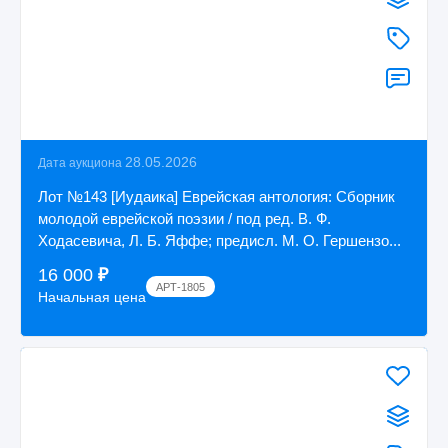
28.05.2026
Дата аукциона
Лот №143 [Иудаика] Еврейская антология: Сборник
молодой еврейской поэзии / под ред. В. Ф.
Ходасевича, Л. Б. Яффе; предисл. М. О. Гершензо...
16 000
₽
АРТ-1805
Начальная цена