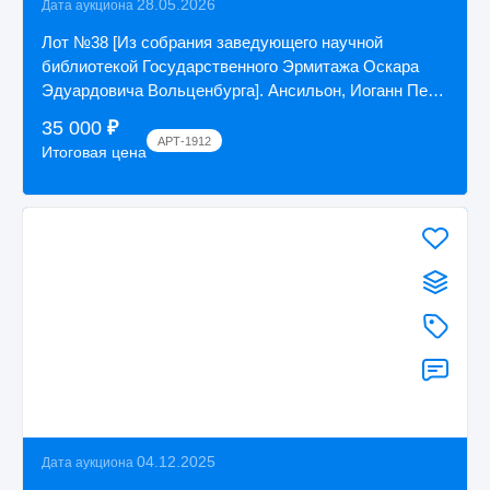
28.05.2026
Дата аукциона
Лот №38 [Из собрания заведующего научной
библиотекой Государственного Эрмитажа Оскара
Эдуардовича Вольценбурга]. Ансильон, Иоганн Петр
Фр...
35 000
₽
АРТ-1912
Итоговая цена
04.12.2025
Дата аукциона