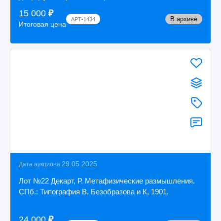
Пете...
15 000
₽
В архиве
АРТ-1434
Итоговая цена
29.05.2025
Дата аукциона
Лот №22 Декарт, Р. Метафизические размышления.
СПб.: Типография В. Безобразова и К, 1901.
24 000
₽