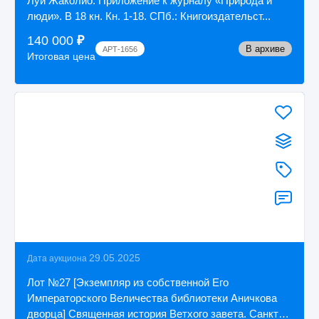
Луи Жаколио. Приложение к журналу «Природа и
люди». В 18 кн. Кн. 1-18. СПб.: Книгоиздательст...
140 000
₽
В архиве
АРТ-1656
Итоговая цена
29.05.2025
Дата аукциона
Лот №27 [Экземпляр из собственной Его
Императорского Величества библиотеки Аничкова
дворца] Священная история Ветхого завета. Санкт-