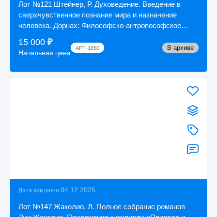
Лот №121 Штейнер, Р. Духоведение. Введение в
сверхчувственное познание мира и назначение
человека. Дорнах: Философско-антропософское
изд-...
15 000
₽
В архиве
АРТ-1650
Начальная цена
04.12.2025
Дата аукциона
Лот №147 Жаколио, Л. Полное собрание романов