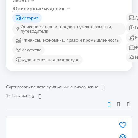
Иконы
Ювелирные изделия
История
Д
Описание стран и городов, путевые заметки,
Г
путеводители
Е
Финансы, экономика, право и промышленность
Ф
Искусство
И
Художественная литература
Сортировать по дате публикации: сначала новые
12 На страницу