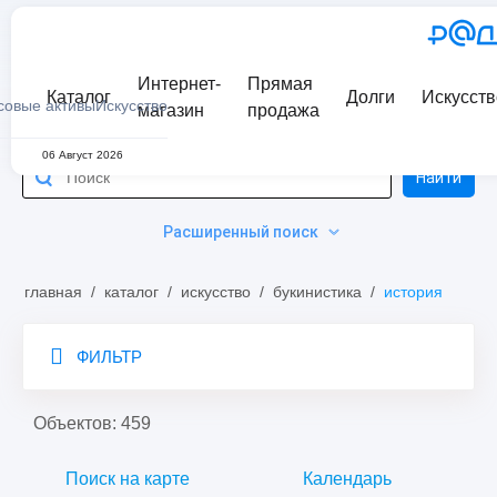
Интернет-
Прямая
Каталог
Долги
Искусств
совые активы
Искусство
магазин
продажа
06 Август 2026
Найти
Расширенный поиск
главная
/
каталог
/
искусство
/
букинистика
/
история
ФИЛЬТР
Объектов: 459
Поиск на карте
Календарь