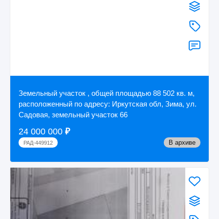
Земельный участок , общей площадью 88 502 кв. м,
расположенный по адресу: Иркутская обл, Зима, ул.
Садовая, земельный участок 66
24 000 000
₽
В архиве
РАД-449912