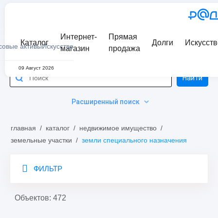
Интернет-
Прямая
Каталог
Долги
Искусств
совые активы
Искусство
магазин
продажа
09 Август 2026
Найти
Расширенный поиск
главная
/
каталог
/
недвижимое имущество
/
земельные участки
/
земли специального назначения
ФИЛЬТР
Объектов: 472