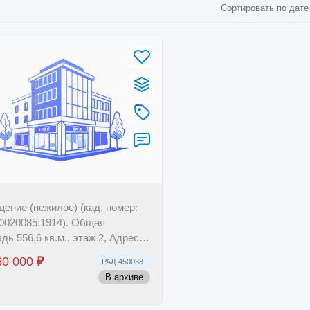
Сортировать по дате
ение (нежилое) (кад. номер:
:0020085:1914). Общая
дь 556,6 кв.м., этаж 2, Адрес:
ний Новгород, ул. Березовская,
60 000
₽
РАД-450038
.
В архиве