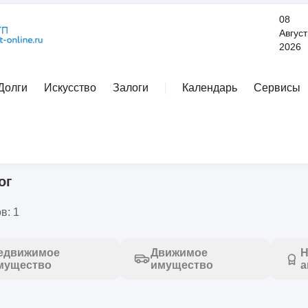
08
Август
2026
Долги
Искусство
Залоги
Календарь
Сервисы
Расширенный поиск
ог
в: 1
едвижимое
Движимое
Н
мущество
имущество
а