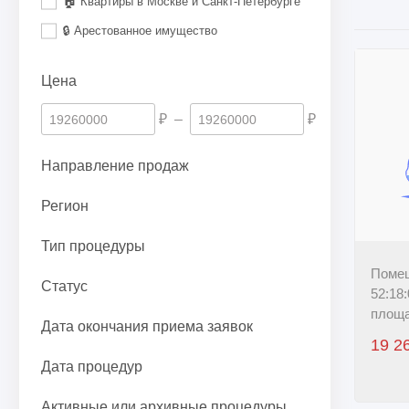
🏠 Квартиры в Москве и Санкт-Петербурге
🔒 Арестованное имущество
Цена
₽
–
₽
Направление продаж
Регион
Тип процедуры
Помещ
Статус
52:18
площа
Дата окончания приема заявок
г.Ниж
19 2
д.81,..
Дата процедур
Активные или архивные процедуры