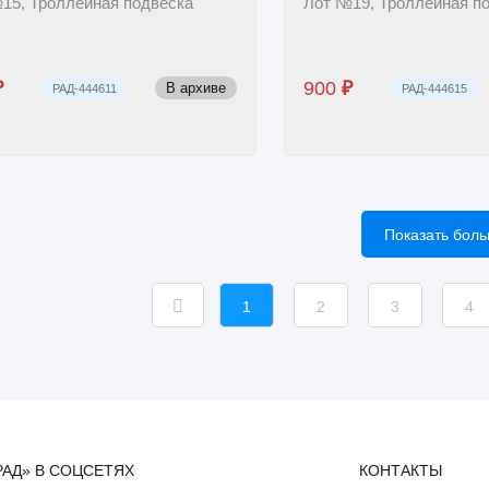
15, Троллейная подвеска
Лот №19, Троллейная п
₽
900
₽
В архиве
РАД-444611
РАД-444615
Показать бол
1
2
3
4
РАД» В СОЦСЕТЯХ
КОНТАКТЫ