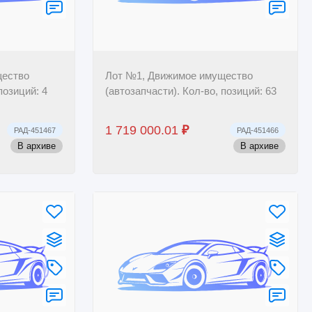
щество
Лот №1, Движимое имущество
позиций: 4
(автозапчасти). Кол-во, позиций: 63
1 719 000.01
₽
РАД-451467
РАД-451466
В архиве
В архиве