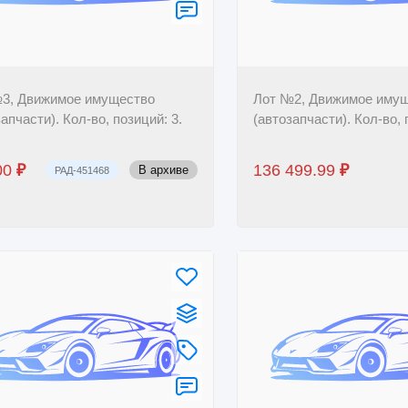
3, Движимое имущество
Лот №2, Движимое иму
апчасти). Кол-во, позиций: 3.
(автозапчасти). Кол-во, 
00
₽
136 499.99
₽
В архиве
РАД-451468