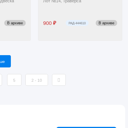
одвеска
Лот №14, Траверса
900
₽
В архиве
В архиве
РАД-444610
ьше
5
2 - 10