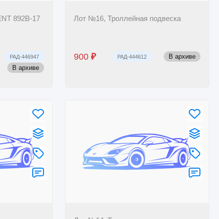
ENT 892B-17
Лот №16, Троллейная подвеска
900
₽
В архиве
РАД-446947
РАД-444612
В архиве