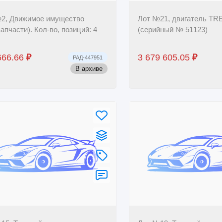
2, Движимое имущество
Лот №21, двигатель TR
апчасти). Кол-во, позиций: 4
(серийный № 51123)
666.66
₽
3 679 605.05
₽
РАД-447951
В архиве