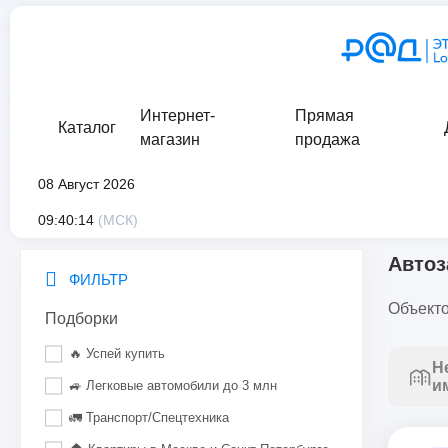
Интернет-
Прямая
Каталог
магазин
продажа
08 Август 2026
главная
/
каталог
/
движимое имущество
/
транспорт
/
авто
09:40:14
(МСК)
Автоз
ФИЛЬТР
Объекто
Подборки
🔥 Успей купить
Н
и
🚙 Легковые автомобили до 3 млн
🚛 Транспорт/Спецтехника