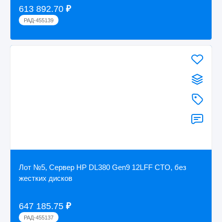
613 892.70
₽
РАД-455139
Лот №5, Сервер HP DL380 Gen9 12LFF CTO, без
жестких дисков
647 185.75
₽
РАД-455137