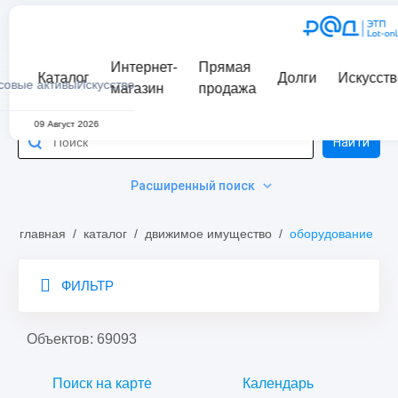
Интернет-
Прямая
Каталог
Долги
Искусств
совые активы
Искусство
магазин
продажа
09 Август 2026
Найти
Расширенный поиск
главная
/
каталог
/
движимое имущество
/
оборудование
ФИЛЬТР
Объектов: 69093
Поиск на карте
Календарь