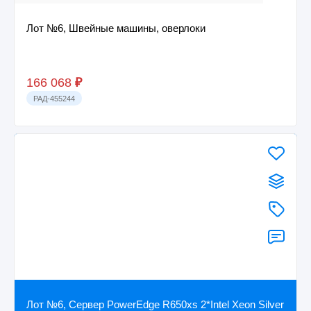
Лот №6, Швейные машины, оверлоки
166 068
₽
РАД-455244
Лот №6, Сервер PowerEdge R650xs 2*Intel Xeon Silver