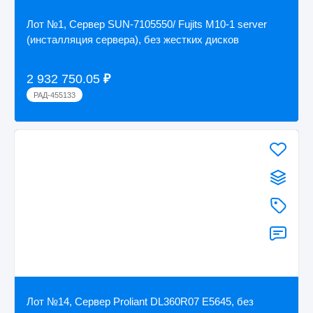
Лот №1, Сервер SUN-7105550/ Fujits M10-1 server
(инсталляция сервера), без жестких дисков
2 932 750.05
₽
РАД-455133
Лот №14, Сервер Proliant DL360R07 E5645, без