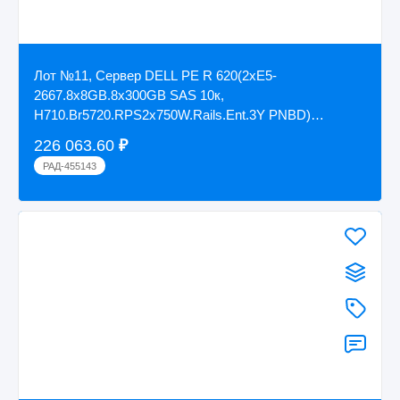
Лот №11, Сервер DELL PE R 620(2xE5-
2667.8x8GB.8x300GB SAS 10к,
H710.Br5720.RPS2x750W.Rails.Ent.3Y PNBD)
R620266, без жестких дисков
226 063.60
₽
РАД-455143