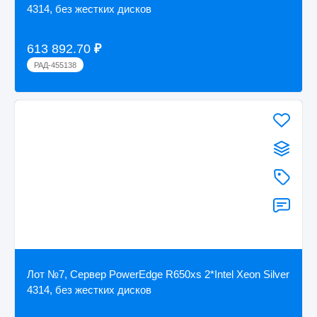
4314, без жестких дисков
613 892.70
₽
РАД-455138
Лот №7, Сервер PowerEdge R650xs 2*Intel Xeon Silver
4314, без жестких дисков