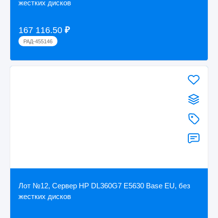
жестких дисков
167 116.50
₽
РАД-455146
Лот №12, Cервер HP DL360G7 E5630 Base EU, без
жестких дисков