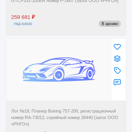
GTCP331-200ER номер P-1607 (залог ООО «РНГО»)
259 681
₽
В архиве
РАД-416630
Лот №18, Планер Boeing 757-200, регистрационный
номер RA-73012, серийный номер 26440 (залог ООО
«РНГО»)