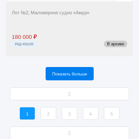
Лот №2, Маломерное судно «Амур»
180 000
₽
В архиве
РАД-450105
Показать больше
1
2
3
4
5