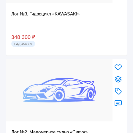
Лот №3, Гидроцикл «KAWASAKI»
348 300
₽
РАД-454509
Лот №2, Маломерное судно «Сивуч»