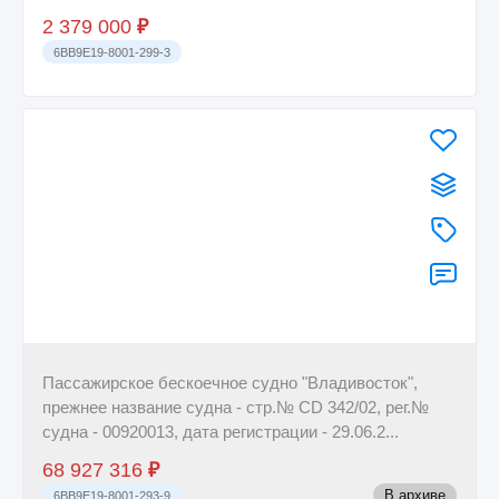
бортово...
2 379 000
₽
6BB9E19-8001-299-3
Пассажирское бескоечное судно "Владивосток",
прежнее название судна - стр.№ CD 342/02, рег.№
судна - 00920013, дата регистрации - 29.06.2...
68 927 316
₽
В архиве
6BB9E19-8001-293-9