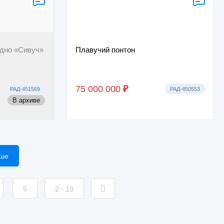
дно «Сивуч»
Плавучий понтон
75 000 000
₽
РАД-451569
РАД-450553
В архиве
ьше
5
2 - 10