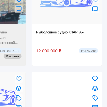
удна
Рыболовное судно «ЛАРГА»
ации
рственной
ток, прежний
12 000 000
₽
E19-8001-291-8
РАД-452210
В архиве