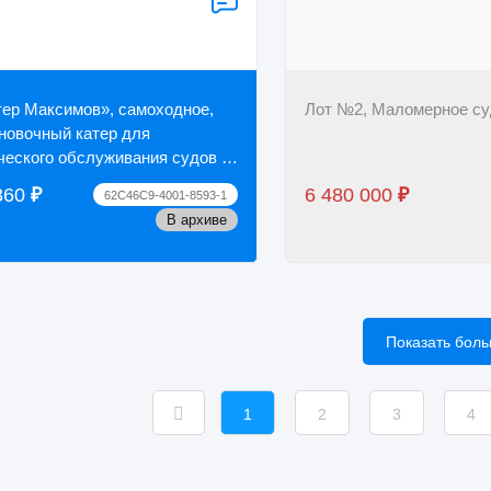
ер Максимов», самоходное,
Лот №2, Маломерное су
новочный катер для
ческого обслуживания судов и
х путей, год постройки 2007,
860
₽
6 480 000
₽
62C46C9-4001-8593-1
постройк...
В архиве
Показать бол
1
2
3
4