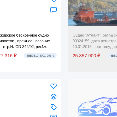
жирское бескоечное судно
Судно "Атлант", рег.№ с
ивосток", прежнее название
00024159, дата регистр
 - стр.№ CD 342/02, рег.№
10.01.2019, порт госуда
 - 00920013, дата регистрации -
регистрации - Владивос
27 316
₽
25 857 900
₽
6BB9E19-8001-293-9
6BB9
...
порт государст...