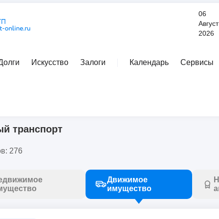
06
Август
2026
Долги
Искусство
Залоги
Календарь
Сервисы
Расширенный поиск
ый транспорт
й транспорт
в: 276
едвижимое
Движимое
Н
мущество
имущество
а