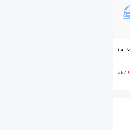
Лот №
387 