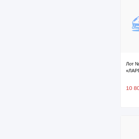
Лот №
«ЛАР
10 8