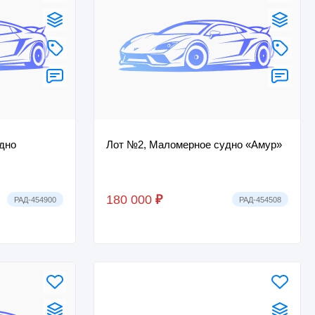
дно
Лот №2, Маломерное судно «Амур»
180 000
₽
РАД-454900
РАД-454508