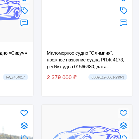
дно «Сивуч»
Маломерное судно "Олимпия",
прежнее название судна РПЖ 4173,
рег.№ судна 01566480, дата
регистрации 06.03.2013, №ИМО
2 379 000
₽
РАД-454017
6BB9E19-8001-299-3
отсутствует, бортово...