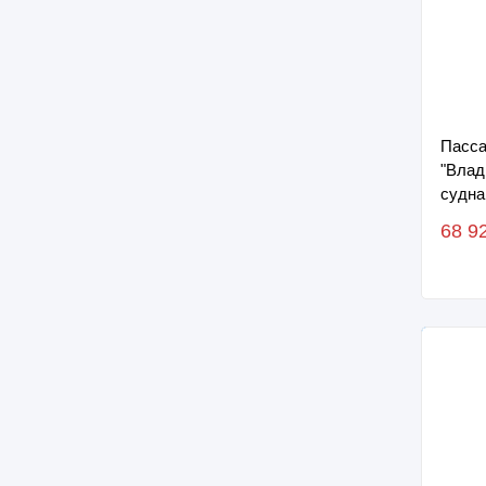
Пасса
"Влад
судна
судна
68 9
29.06.2