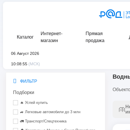
Интернет-
Прямая
Каталог
магазин
продажа
06 Август 2026
главная
/
каталог
/
движимое имущество
/
транспорт
/
водн
10:08:55
(МСК)
Водны
ФИЛЬТР
Объекто
Подборки
🔥 Успей купить
Н
и
🚙 Легковые автомобили до 3 млн
🚛 Транспорт/Спецтехника