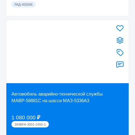
РАД-455096
Автомобиль аварийно-технической службы
МАВР-58881С на шасси МАЗ-5336А3
1 080 000
₽
394BFA-3001-2450-1