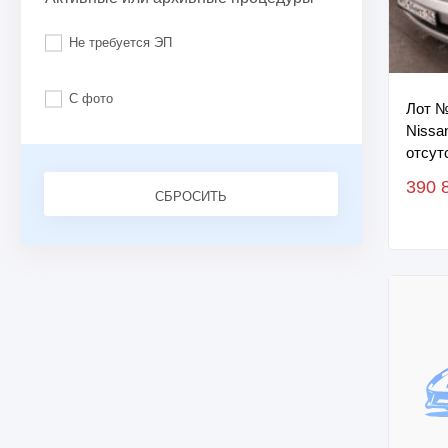
Не требуется ЭП
С фото
Лот №
Nissan
отсут
цвет 
390 
№...
СБРОСИТЬ