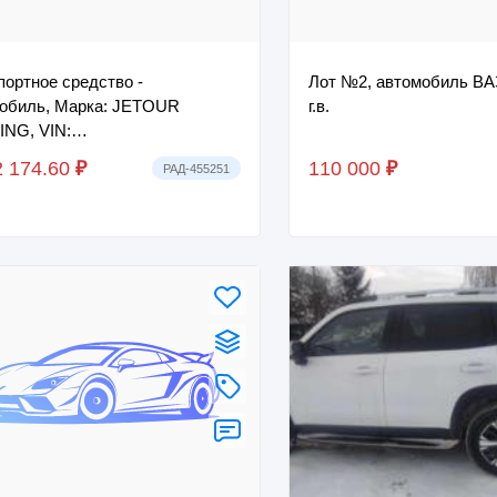
портное средство -
Лот №2, автомобиль ВА
обиль, Марка: JETOUR
г.в.
NG, VIN:
GFB5PB361714, г.в. 2023.
2 174.60
₽
110 000
₽
РАД-455251