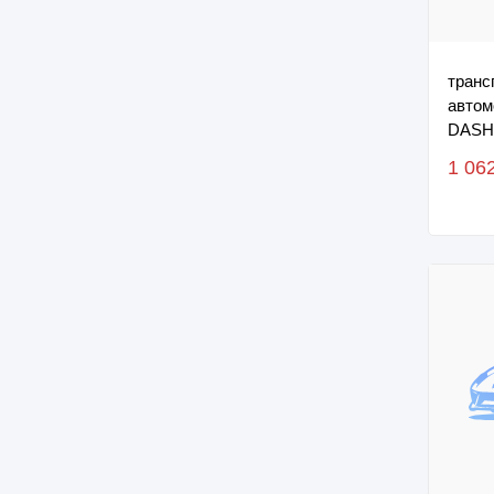
транс
автом
DASHI
HJRPB
1 06