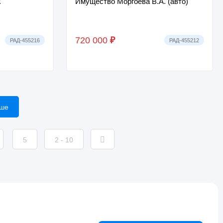
.
Имущество Моргоева В.А. (авто)
720 000
₽
РАД-455216
РАД-455212
ьше
5
2 - 10