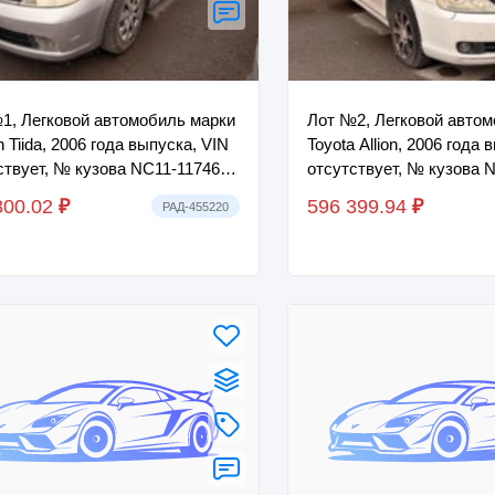
1, Легковой автомобиль марки
Лот №2, Легковой авто
 Tiida, 2006 года выпуска, VIN
Toyota Allion, 2006 года 
ствует, № кузова NC11-117464,
отсутствует, № кузова 
серый, ГРЗ M514MT14, ПТС
0090875, цвет белый, Г
800.02
₽
596 399.94
₽
РАД-455220
П...