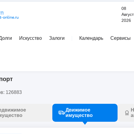
08
Август
2026
Долги
Искусство
Залоги
Календарь
Сервисы
Расширенный поиск
порт
в: 126883
едвижимое
Движимое
Н
мущество
имущество
а