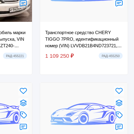
мобиль марки
Транспортное средство CHERY
выпуска, VIN
TIGGO 7PRO, идентификационный
NZT240-
номер (VIN) LVVDB21B4ND723721,
РЗ Т943КМ14,
2022 г.в..
1 109 250
₽
РАД-455221
РАД-455250