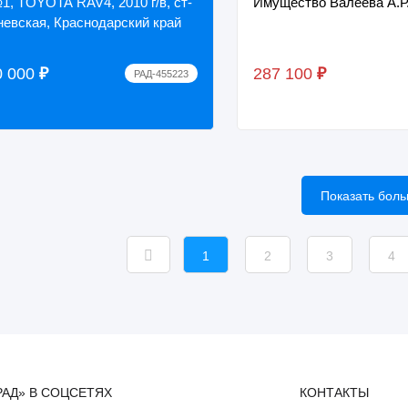
1, TOYOTA RAV4, 2010 г/в, ст-
Имущество Валеева А.Р
невская, Краснодарский край
0 000
₽
287 100
₽
РАД-455223
Показать бол
1
2
3
4
РАД» В СОЦСЕТЯХ
КОНТАКТЫ