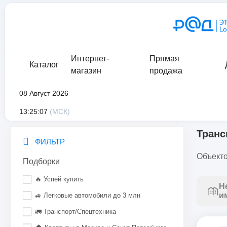
Интернет-
Прямая
Каталог
магазин
продажа
08 Август 2026
главная
/
каталог
/
движимое имущество
/
транспорт
13:25:07
(МСК)
Транс
ФИЛЬТР
Объекто
Подборки
🔥 Успей купить
Н
и
🚙 Легковые автомобили до 3 млн
🚛 Транспорт/Спецтехника