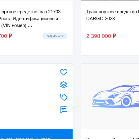
портное средство: ваз 21703
Транспортное средство HAVAL
Priora, Идентификационный
DARGO 2023
 (VIN номер):
703070038789, Год выпуска:
700
₽
2 398 000
₽
РАД-455230
ос.номер Нет све...