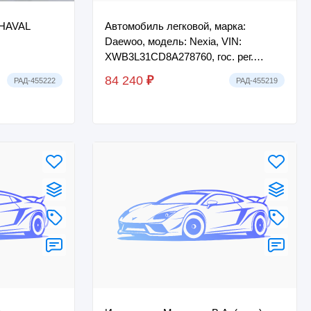
Автомобиль легковой, марка:
Daewoo, модель: Nexia, VIN:
XWB3L31CD8A278760, гос. рег.
номер: М507МУ21, год изготовления:
84 240
₽
РАД-455222
РАД-455219
2008 Имущество на...