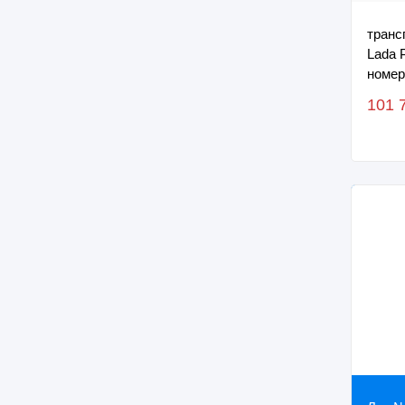
транс
Lada 
номер
XTA21
101 
2007 г