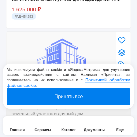
50:...
1 625 000
₽
РАД-454253
Мы используем файлы cookie и «Яндекс.Метрика» для улучшения
вашего взаимодействия с сайтом. Нажимая «Принять», вы
Политикой обработки
соглашаетесь на их использование и с
файлов cookie
.
Принять все
1/2 доля в праве общей долевой собственности на
земельный участок и дачный дом
Главная
Сервисы
Каталог
Документы
Еще
268 900
₽