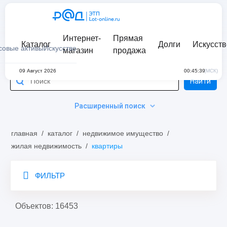
Интернет-
Прямая
Каталог
Долги
Искусств
совые активы
Искусство
магазин
продажа
09 Август 2026
00:45:39
(МСК)
Найти
Расширенный поиск
главная
/
каталог
/
недвижимое имущество
/
жилая недвижимость
/
квартиры
ФИЛЬТР
Объектов: 16453