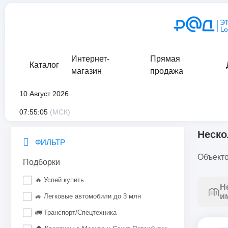
Интернет-
Прямая
Каталог
магазин
продажа
10 Август 2026
главная
/
каталог
/
движимое имущество
/
транспорт
/
неск
07:55:05
(МСК)
Неско
ФИЛЬТР
Объекто
Подборки
🔥 Успей купить
Н
и
🚙 Легковые автомобили до 3 млн
🚛 Транспорт/Спецтехника