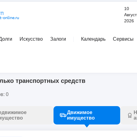
10
Август
2026
Долги
Искусство
Залоги
Календарь
Сервисы
Расширенный поиск
олько транспортных средств
лько транспортных средств
в: 0
едвижимое
Движимое
Н
мущество
имущество
а