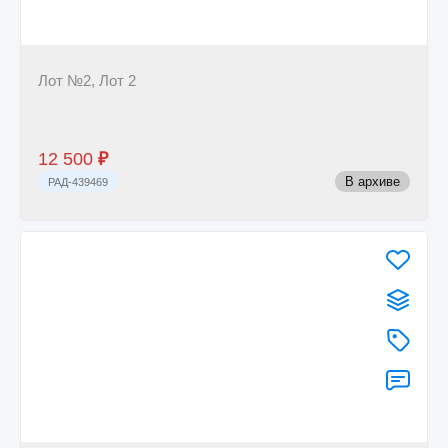
Лот №2, Лот 2
12 500
₽
В архиве
РАД-439469