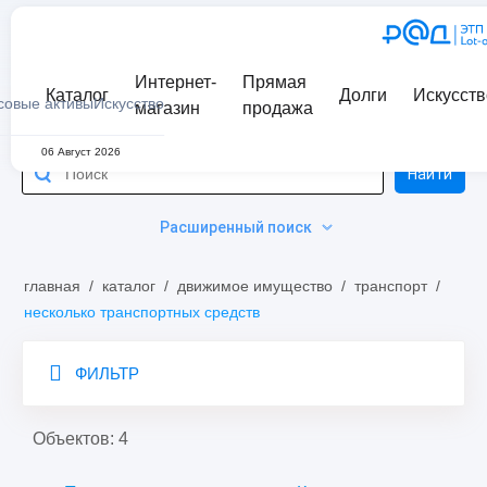
Интернет-
Прямая
Каталог
Долги
Искусств
совые активы
Искусство
магазин
продажа
06 Август 2026
Найти
Расширенный поиск
главная
/
каталог
/
движимое имущество
/
транспорт
/
несколько транспортных средств
ФИЛЬТР
Объектов: 4