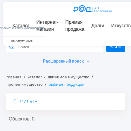
Интернет-
Прямая
Каталог
Долги
Искусств
совые активы
Искусство
магазин
продажа
06 Август 2026
Найти
Расширенный поиск
главная
/
каталог
/
движимое имущество
/
прочее имущество
/
рыбная продукция
ФИЛЬТР
Объектов: 0