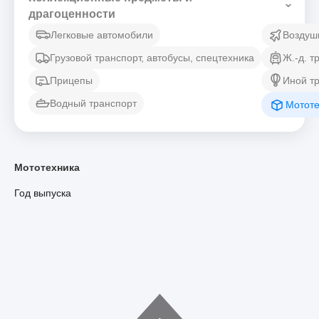
драгоценности
Легковые автомобили
Воздуш
Грузовой транспорт, автобусы, спецтехника
Ж.-д. т
Прицепы
Иной т
Водный транспорт
Мототе
Мототехника
Год выпуска