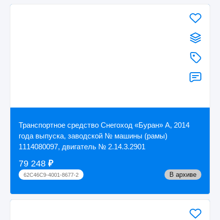
Транспортное средство Снегоход «Буран» А, 2014
года выпуска, заводской № машины (рамы)
1114080097, двигатель № 2.14.3.2901
79 248
₽
В архиве
62C46C9-4001-8677-2