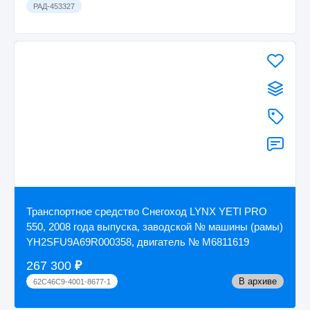
РАД-453327
Транспортное средство Снегоход LYNX YETI PRO
550, 2008 года выпуска, заводской № машины (рамы)
YH2SFU9A69R000358, двигатель № М6811619
267 300
₽
В архиве
62C46C9-4001-8677-1