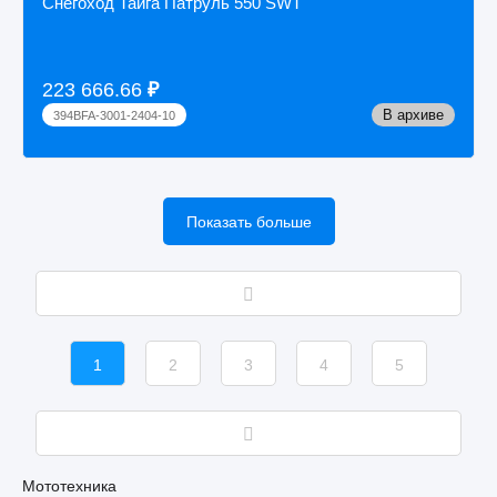
Снегоход Тайга Патруль 550 SWT
223 666.66
₽
В архиве
394BFA-3001-2404-10
Показать больше
1
2
3
4
5
Мототехника