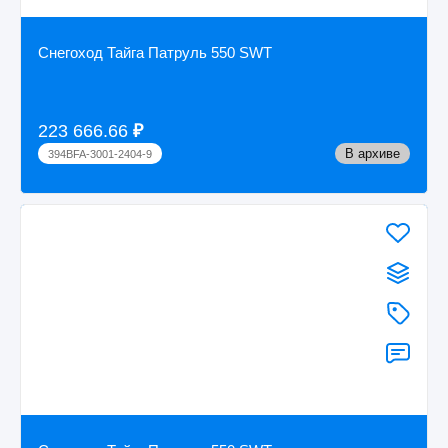
Снегоход Тайга Патруль 550 SWT
223 666.66
₽
В архиве
394BFA-3001-2404-9