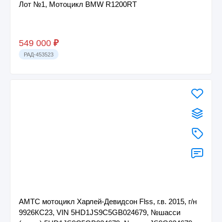
Лот №1, Мотоцикл BMW R1200RT
549 000
₽
РАД-453523
АМТС мотоцикл Харлей-Девидсон Flss, г.в. 2015, г/н
9926КС23, VIN 5HD1JS9C5GB024679, №шасси