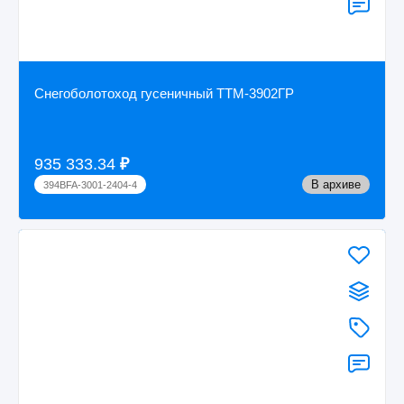
Снегоболотоход гусеничный ТТМ-3902ГР
935 333.34
₽
В архиве
394BFA-3001-2404-4