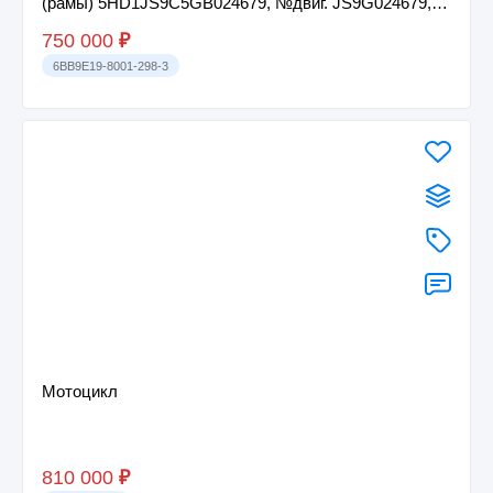
(рамы) 5HD1JS9C5GB024679, №двиг. JS9G024679,
с...
750 000
₽
6BB9E19-8001-298-3
Мотоцикл
810 000
₽