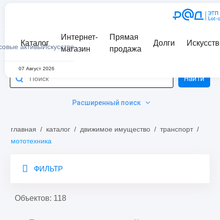
Интернет-
Прямая
Каталог
Долги
Искусств
совые активы
Искусство
магазин
продажа
07 Август 2026
Найти
Расширенный поиск
главная
/
каталог
/
движимое имущество
/
транспорт
/
мототехника
ФИЛЬТР
Объектов: 118