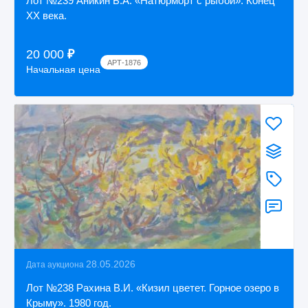
Лот №239 Аникин Б.А. «Натюрморт с рыбой». Конец
XX века.
20 000
₽
АРТ-1876
Начальная цена
28.05.2026
Дата аукциона
Лот №238 Рахина В.И. «Кизил цветет. Горное озеро в
Крыму». 1980 год.