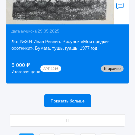
29.05.2025
Дата аукциона
Лот №304 Иван Ризнич. Рисунок «Мои предки-
охотники». Бумага, тушь, гуашь. 1977 год.
5 000
₽
В архиве
АРТ-1216
Итоговая цена
Показать больше