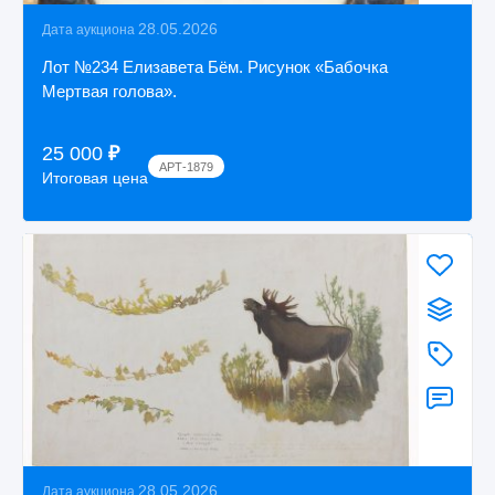
28.05.2026
Дата аукциона
Лот №234 Елизавета Бём. Рисунок «Бабочка
Мертвая голова».
25 000
₽
АРТ-1879
Итоговая цена
28.05.2026
Дата аукциона