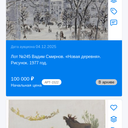
04.12.2025
Дата аукциона
Лот №245 Вадим Смирнов. «Новая деревня».
Рисунок. 1977 год.
100 000
₽
В архиве
АРТ-1522
Начальная цена