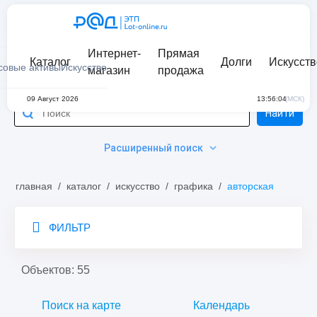
Интернет-
Прямая
Каталог
Долги
Искусств
совые активы
Искусство
магазин
продажа
09 Август 2026
13:56:04
(МСК)
Найти
Расширенный поиск
главная
/
каталог
/
искусство
/
графика
/
авторская
ФИЛЬТР
Объектов: 55
Поиск на карте
Календарь