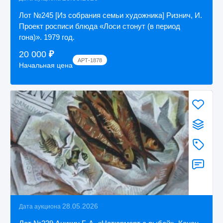
Лот №245 [Из собрания семьи художника] Ризнич, И.
Проект росписи блюда «Лоси стонут (в период
гона)». 1979 год.
20 000
₽
АРТ-1878
Начальная цена
28.05.2026
Дата аукциона