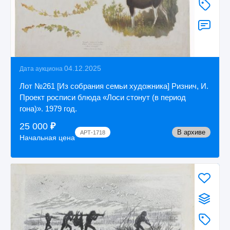
04.12.2025
Дата аукциона
Лот №261 [Из собрания семьи художника] Ризнич, И.
Проект росписи блюда «Лоси стонут (в период
гона)». 1979 год.
25 000
₽
В архиве
АРТ-1718
Начальная цена