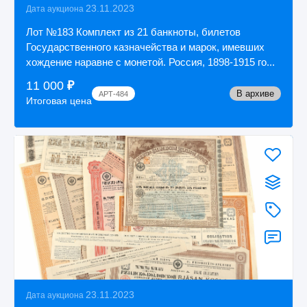
23.11.2023
Дата аукциона
Лот №183 Комплект из 21 банкноты, билетов
Государственного казначейства и марок, имевших
хождение наравне с монетой. Россия, 1898-1915 го...
11 000
₽
В архиве
АРТ-484
Итоговая цена
23.11.2023
Дата аукциона