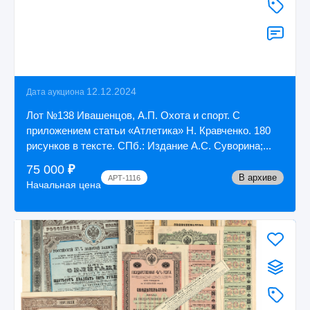
12.12.2024
Дата аукциона
Лот №138 Ивашенцов, А.П. Охота и спорт. С
приложением статьи «Атлетика» Н. Кравченко. 180
рисунков в тексте. СПб.: Издание А.С. Суворина;...
75 000
₽
В архиве
АРТ-1116
Начальная цена