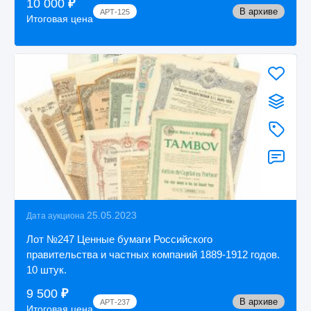
10 000
₽
В архиве
АРТ-125
Итоговая цена
25.05.2023
Дата аукциона
Лот №247 Ценные бумаги Российского
правительства и частных компаний 1889-1912 годов.
10 штук.
9 500
₽
В архиве
АРТ-237
Итоговая цена