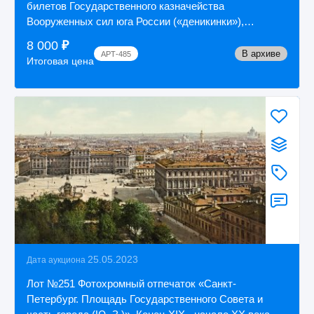
билетов Государственного казначейства
Вооруженных сил юга России («деникинки»),
государст...
8 000
₽
В архиве
АРТ-485
Итоговая цена
25.05.2023
Дата аукциона
Лот №251 Фотохромный отпечаток «Санкт-
Петербург. Площадь Государственного Совета и