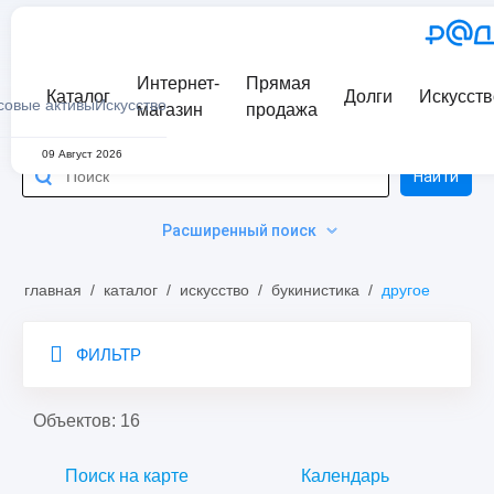
Интернет-
Прямая
Каталог
Долги
Искусств
совые активы
Искусство
магазин
продажа
09 Август 2026
Найти
Расширенный поиск
главная
/
каталог
/
искусство
/
букинистика
/
другое
ФИЛЬТР
Объектов: 16
Поиск на карте
Календарь