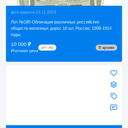
23.11.2023
Дата аукциона
Лот №185 Облигации различных российских
обществ железных дорог. 10 шт. Россия, 1908-1914
годы.
10 000
₽
В архиве
АРТ-480
Итоговая цена