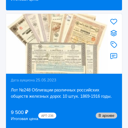
25.05.2023
Дата аукциона
Лот №248 Облигации различных российских
обществ железных дорог. 10 штук. 1869-1916 годы.
9 500
₽
В архиве
АРТ-236
Итоговая цена