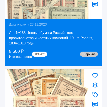
23.11.2023
Дата аукциона
Лот №188 Ценные бумаги Российского
правительства и частных компаний. 10 шт. Россия,
1894-1913 годы.
8 500
₽
В архиве
АРТ-482
Итоговая цена