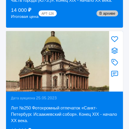
часть города (Ю.-З.)». Конец XIX - начало XX века.
14 000
₽
В архиве
АРТ-126
Итоговая цена
25.05.2023
Дата аукциона
Лот №250 Фотохромный отпечаток «Санкт-
Петербург. Исаакиевский собор». Конец XIX - начало
XX века.