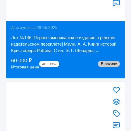
29.05.2025
Дата аукциона
Лот №146 [Первое американское издание в редком
издательском переплёте] Милн, А. А. Книга историй
Кристофера Робина. С ил. Э. Г. Шепарда. ...
60 000
₽
В архиве
АРТ-1357
Итоговая цена