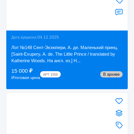
04.12.2025
Дата аукциона
Лот №148 Сент-Экзюпери, А. де. Маленький принц.
[Saint-Exupery, A. de. The Little Prince / translated by
Katherine Woods. На англ. яз.] Н...
15 000
₽
В архиве
АРТ-1559
Итоговая цена