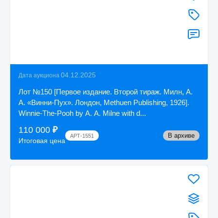
04.12.2025
Дата аукциона
Лот №150 [Первое издание. Второй тираж. Милн, А.
А. «Винни-Пух». Лондон, Methuen Publishing, 1926].
Winnie-The-Pooh by A. A. Milne with d...
110 000
₽
В архиве
АРТ-1551
Итоговая цена