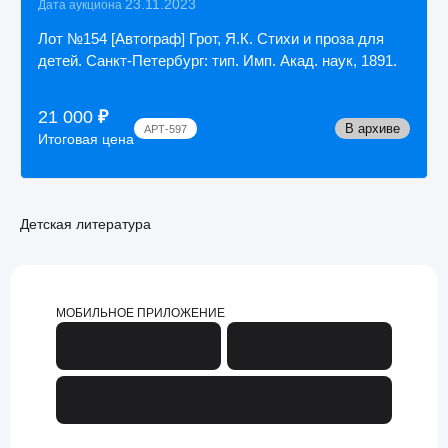
23.11.2023
Дата аукциона
Лот №154 [Автограф] Грот, Я.К. Стихи и проза для
детей. Санкт-Петербург: тип. Имп. Акад. наук, 1891.
21 000
₽
В архиве
АРТ-597
Итоговая цена
Детская литература
МОБИЛЬНОЕ ПРИЛОЖЕНИЕ