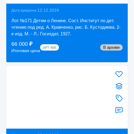
12.12.2024
Дата аукциона
Лот №171 Детям о Ленине. Сост. Институт по дет.
чтению под ред. А. Кравченко, рис. Б. Кустодиева. 2-
е изд. М. - Л.: Госиздат, 1927.
66 000
₽
В архиве
АРТ-868
Итоговая цена