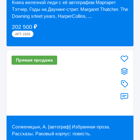
Книга железной леди с её автографом Маргарет
Тэтчер. Годы на Даунинг-стрит. Margaret Thatcher. The
Downing srteet years, HarperCollins, ...
202 500
₽
АРТ-1826
Прямая продажа
Солженицын, А. [автограф] Избранная проза.
Рассказы. Раковый корпус: повесть.