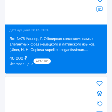
28.05.2026
Дата аукциона
Лот №75 Ульнер, Г. Обширная коллекция самых
элегантных фраз немецкого и латинского языков.
[Ulner, H. H. Copiosa supellex elegantissimaru...
40 000
₽
АРТ-1986
Итоговая цена