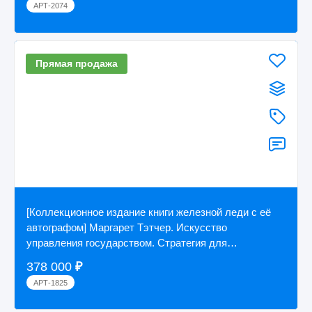
АРТ-2074
Прямая продажа
[Коллекционное издание книги железной леди с её
автографом] Маргарет Тэтчер. Искусство
управления государством. Стратегия для
меняющегося...
378 000
₽
АРТ-1825